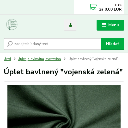
0
ks
za
0,00 EUR
Menu
Hľadať
Úvod
Úplet, plavkovina, svetrovina
Úplet bavlnený "vojenská zelená"
Úplet bavlnený "vojenská zelená"