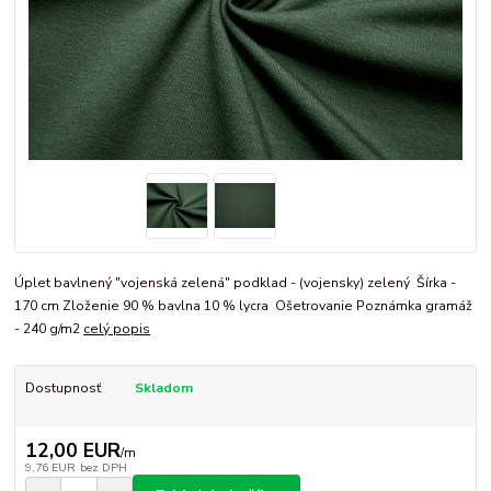
Úplet bavlnený "vojenská zelená" podklad - (vojensky) zelený Šírka -
170 cm Zloženie 90 % bavlna 10 % lycra Ošetrovanie Poznámka gramáž
- 240 g/m2
celý popis
Dostupnosť
Skladom
12,00 EUR
/
m
9,76 EUR
bez DPH