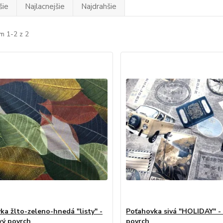
šie
Najlacnejšie
Najdrahšie
m 1-2 z 2
ka žlto-zeleno-hnedá "listy" -
Poťahovka sivá "HOLIDAY" -
ý povrch
povrch