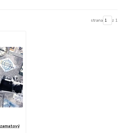
strana
z 1
 zamatový