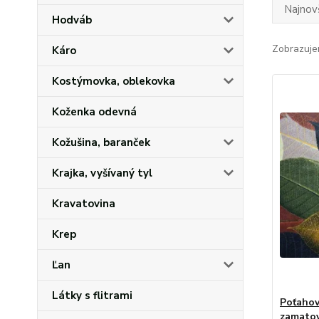
Najnov
Hodváb
Zobrazuje
Káro
Kostýmovka, oblekovka
Koženka odevná
Kožušina, baranček
Krajka, vyšívaný tyl
Kravatovina
Krep
Ľan
Látky s flitrami
Poťahov
zamatov