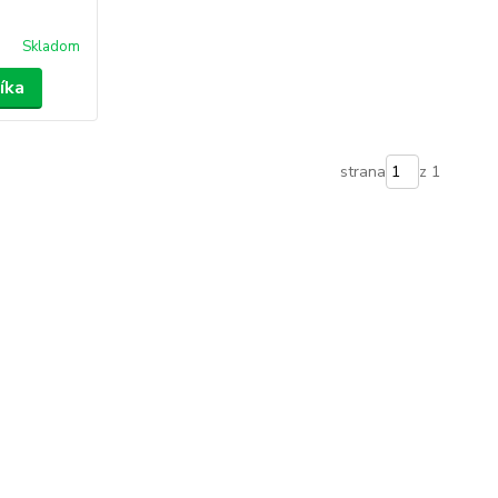
Skladom
íka
strana
z 1