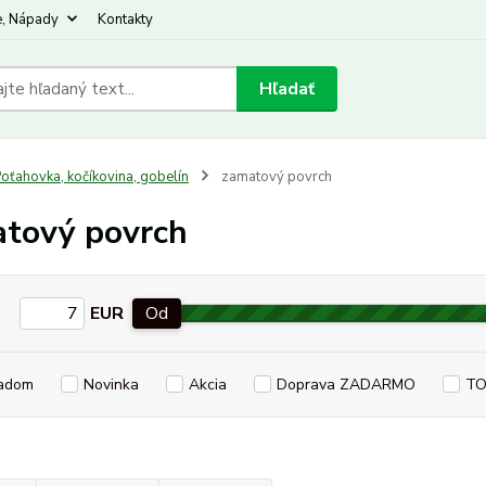
e, Nápady
Kontakty
Hľadať
oťahovka, kočíkovina, gobelín
zamatový povrch
tový povrch
EUR
Od
adom
Novinka
Akcia
Doprava ZADARMO
TO