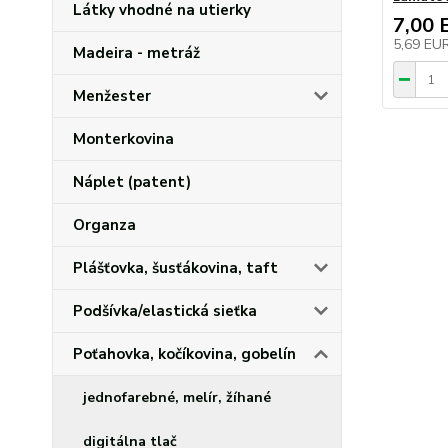
Látky vhodné na utierky
7,00 
5,69 EU
Madeira - metráž
Menžester
Monterkovina
Náplet (patent)
Organza
Plášťovka, šusťákovina, taft
Podšívka/elastická sieťka
Poťahovka, kočíkovina, gobelín
jednofarebné, melír, žíhané
digitálna tlač