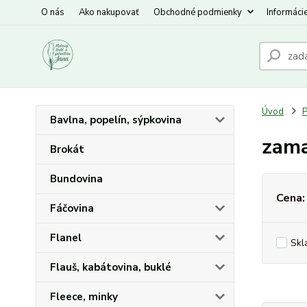
O nás
Ako nakupovať
Obchodné podmienky
Informáci
Úvod
P
Bavlna, popelín, sýpkovina
zama
Brokát
Bundovina
Cena:
Fáčovina
Flanel
Skl
Flauš, kabátovina, buklé
Fleece, minky