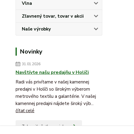
Vlna
Zľavnený tovar, tovar v akcii
Naše výrobky
Novinky
31.01.2026
Navštívte našu predajňu v Holíči
Radi vás privítame v našej kamennej
predajni v Holíči so širokým výberom
metrového textilu a galantérie. V našej
kamennej predajni nájdete široký výb...
čítať celé
Zobraziť všetky novinky