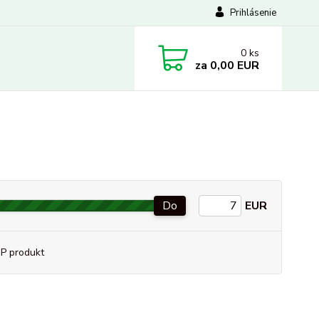
Prihlásenie
0
ks
za
0,00 EUR
Do
EUR
P produkt