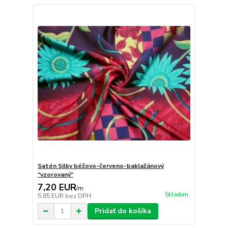
Satén Silky béžovo-červeno-baklažánový
"vzorovaný"
7,20 EUR
/
m
Skladom
5,85 EUR
bez DPH
Pridať do košíka