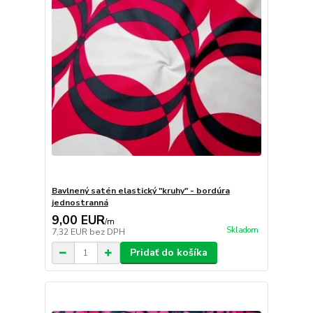
Bavlnený satén elastický "kruhy" - bordúra
jednostranná
9,00 EUR
/
m
Skladom
7,32 EUR
bez DPH
Pridať do košíka