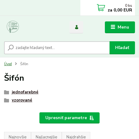
0
ks
za
0,00 EUR
Menu
Hľadať
Úvod
Šifón
Šifón
jednofarebné
vzorované
Upresniť parametre
Najnovšie
Najlacnejšie
Najdrahšie