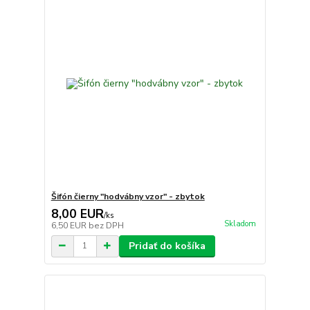
Šifón čierny "hodvábny vzor" - zbytok
8,00 EUR
/
ks
Skladom
6,50 EUR
bez DPH
Pridať do košíka