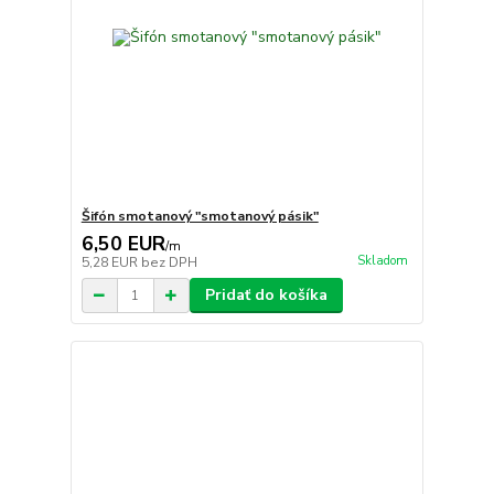
Šifón smotanový "smotanový pásik"
6,50 EUR
/
m
Skladom
5,28 EUR
bez DPH
Pridať do košíka