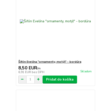
Šifón Evelína "ornamenty, motýl" - bordúra
8,50 EUR
/
m
Skladom
6,91 EUR
bez DPH
Pridať do košíka