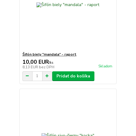
Šifón biely "mandala" - raport
10,00 EUR
/
ks
Skladom
8,13 EUR
bez DPH
Pridať do košíka