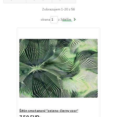
Zobrazujem 1-20 z 56
strana
z 3
ďalšie
Šifón smotanový "zeleno-čierny vzor"