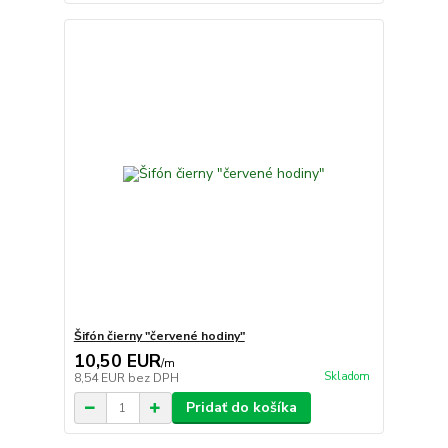
Šifón čierny "červené hodiny"
10,50 EUR
/
m
Skladom
8,54 EUR
bez DPH
Pridať do košíka