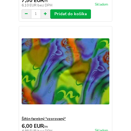
7,50 EUR
/
m
Skladom
6,10 EUR
bez DPH
Pridať do košíka
Šifón farebný "vzorovaný"
6,00 EUR
/
m
Skladom