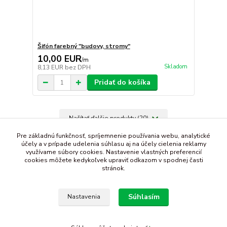
Šifón farebný "budovy, stromy"
10,00 EUR
/
m
Skladom
8,13 EUR
bez DPH
Pridať do košíka
Načítať ďalšie produkty (20)
strana
z 3
ďalšie
Pre základnú funkčnosť, spríjemnenie používania webu, analytické
účely a v prípade udelenia súhlasu aj na účely cielenia reklamy
využívame súbory cookies. Nastavenie vlastných preferencií
cookies môžete kedykoľvek upraviť odkazom v spodnej časti
stránok.
Súhlasím
Nastavenia