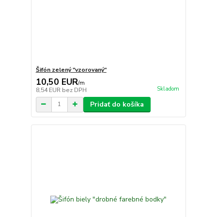
Šifón zelený "vzorovaný"
10,50 EUR
/
m
Skladom
8,54 EUR
bez DPH
Pridať do košíka