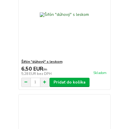
Šifón "dúhový" s leskom
6,50 EUR
/
m
Skladom
5,28 EUR
bez DPH
Pridať do košíka