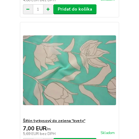
4,88 EUR
bez DPH
Pridať do košíka
Šifón tyrkysový do zelena "kvety"
7,00 EUR
/
m
Skladom
5,69 EUR
bez DPH