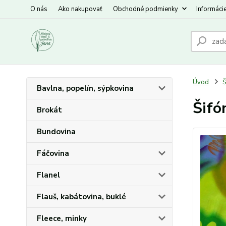
O nás
Ako nakupovať
Obchodné podmienky
Informáci
Úvod
Š
Bavlna, popelín, sýpkovina
Šifó
Brokát
Bundovina
Fáčovina
Flanel
Flauš, kabátovina, buklé
Fleece, minky