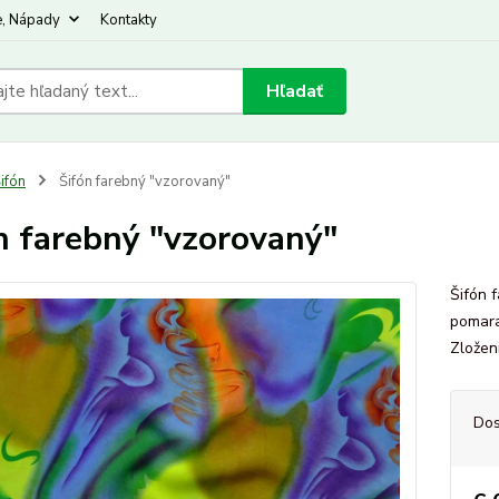
e, Nápady
Kontakty
Hľadať
ifón
Šifón farebný "vzorovaný"
n farebný "vzorovaný"
Šifón 
pomara
Zložen
Dos