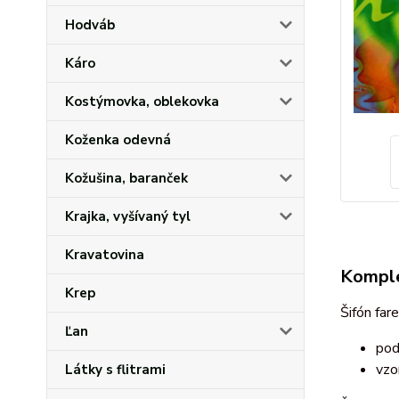
Hodváb
Káro
Kostýmovka, oblekovka
Koženka odevná
Kožušina, baranček
Krajka, vyšívaný tyl
Kravatovina
Komple
Krep
Šifón far
Ľan
pod
vzo
Látky s flitrami