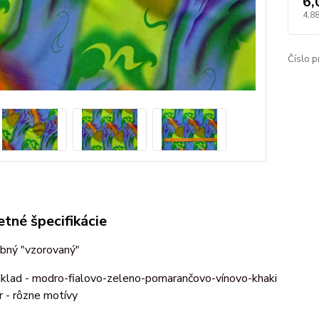
6,
4,8
Číslo p
tné špecifikácie
ebný "vzorovaný"
klad - modro-fialovo-zeleno-pomarančovo-vínovo-khaki
r - rôzne motívy