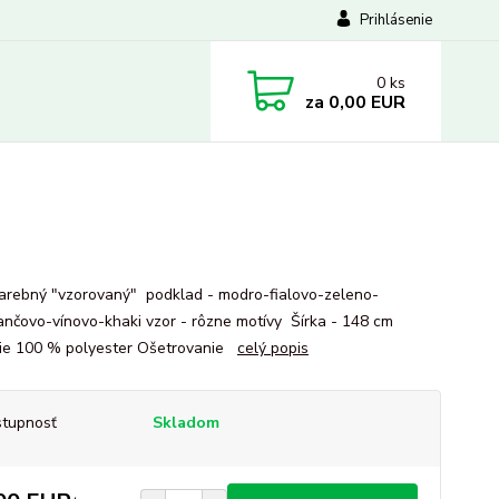
Prihlásenie
0
ks
za
0,00 EUR
farebný "vzorovaný" podklad - modro-fialovo-zeleno-
nčovo-vínovo-khaki vzor - rôzne motívy Šírka - 148 cm
ie 100 % polyester Ošetrovanie
celý popis
tupnosť
Skladom