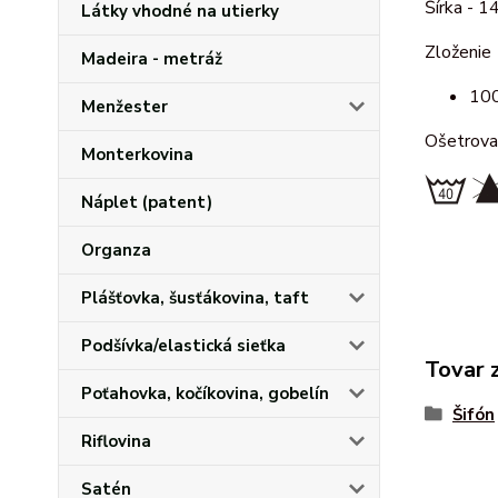
Šírka - 1
Látky vhodné na utierky
Zloženie
Madeira - metráž
100
Menžester
Ošetrova
Monterkovina
Náplet (patent)
Organza
Plášťovka, šusťákovina, taft
Podšívka/elastická sieťka
Tovar 
Poťahovka, kočíkovina, gobelín
Šifón
Riflovina
Satén