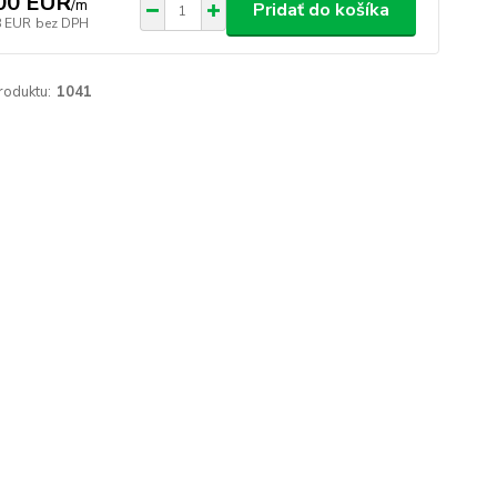
00 EUR
/
m
Pridať do košíka
8 EUR
bez DPH
roduktu:
1041