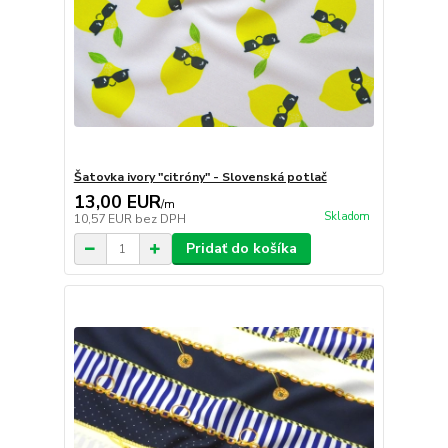
Šatovka ivory "citróny" - Slovenská potlač
13,00 EUR
/
m
Skladom
10,57 EUR
bez DPH
Pridať do košíka