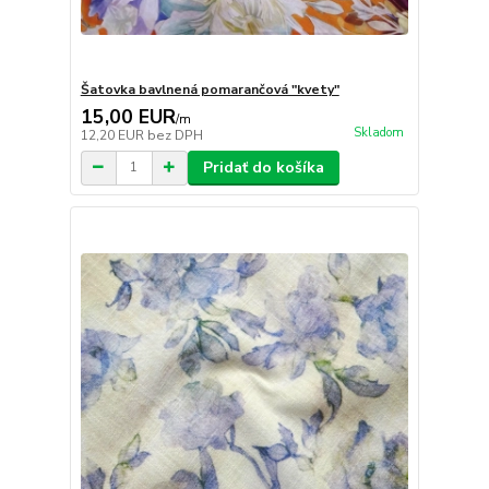
Šatovka bavlnená pomarančová "kvety"
15,00 EUR
/
m
Skladom
12,20 EUR
bez DPH
Pridať do košíka