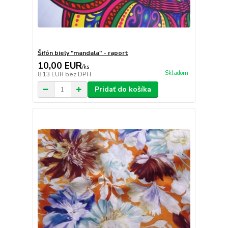
Šifón biely "mandala" - raport
10,00 EUR
/
ks
Skladom
8,13 EUR
bez DPH
Pridať do košíka