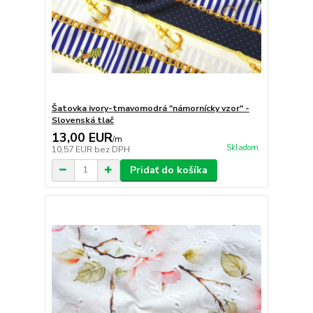
Šatovka ivory-tmavomodrá "námornícky vzor" -
Slovenská tlač
13,00 EUR
/
m
Skladom
10,57 EUR
bez DPH
Pridať do košíka