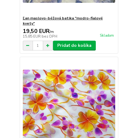
Ľan maslovo-béžová batika "modro-fialové
kvety"
19,50 EUR
/
m
Skladom
15,85 EUR
bez DPH
Pridať do košíka