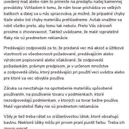
uvedený mail alebo nám to prineste na predajňu našej kamennej
prevádzky. Vzhľadom k tomu, že nám tovar prichádza vo veľkých
balíkoch a ďalej sa u nás spracováva, je možné, že prípadné chyby
tlače alebo iné chyby materiálu prehliadneme. Avšak snažíme sa
robiť všetko preto, aby tomu tak nebolo. Preto Vás zároveň
prosíme o zhovievavosť. Taktiež uvádzame, že malé vyprateľné
fľaky nie sú predmetom reklamácie.
Predávajúci zodpovedá za to, že predaná vec má akosť a úžitkové
vlastnosti vo všeobecnosti požadované, predávajúcim alebo
výrobcom popisované alebo očakávané, že zodpovedá
požiadavkám, právnym predpisom, je v určenom množstve
a zodpovedá účelu, ktorý predávajúci pri použití veci uvádza alebo
pre ktoré sa vec obvykle používa.
Záruka sa nevzťahuje na opotrebenie materiálu spôsobené
používaním, na používanie tovaru v podmienkach, ktoré
nezodpovedajú podmienkam, v ktorých sa tovar bežne používa.
Malé vyprateľné fľaky nie sú predmetom reklamácie.
Vždy je tiež treba rátať so zrážanlivosťou látok, ktoré obsahujú
bavlnu. Niektoré látky môžu pri prvom praní pustiť farbu. Treba ich
znova vyprať.