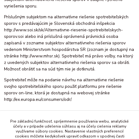
vyriešenia sporu.
Príslušným subjektom na alternatívne riešenie spotrebiteľských
sporov s predávajúcim je Slovenská obchodná inšpekcia
http://www.soi.sk/sk/Alternativne-riesenie-spotrebitelskych-
sporov.soi alebo iná príslušná oprávnená právnická osoba
zapísaná v zozname subjektov alternatívneho riešenia sporov
vedenom Ministerstvom hospodárstva SR (zoznam je dostupný na
stránke http://www.mhsr.sk). Spotrebiteľ má právo voľby, na ktorý
z uvedených subjektov alternatívneho riešenia sporov sa obráti.
Možnosť obrátiť sa na súd tým nie je dotknutá.
Spotrebiteľ môže na podanie návrhu na alternatívne riešenie
svojho spotrebiteľského sporu použiť platformu pre riešenie
sporov on-line, ktorá je dostupná na webovej stránke
http://ex.europa.eu/consumers/odr/.
VIII.
Pre základnú funkčnosť, spríjemnenie používania webu, analytické
účely a v prípade udelenia súhlasu aj na účely cielenia reklamy
využívame súbory cookies. Nastavenie vlastných preferencií
Tento reklamačný poriadok nadobúda účinnosti 1.7.2016.
cookies môžete kedykoľvek upraviť odkazom v spodnej časti