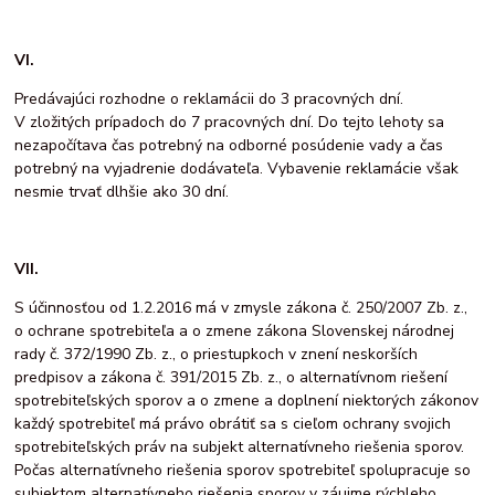
VI.
Predávajúci rozhodne o reklamácii do 3 pracovných dní.
V zložitých prípadoch do 7 pracovných dní. Do tejto lehoty sa
nezapočítava čas potrebný na odborné posúdenie vady a čas
potrebný na vyjadrenie dodávateľa. Vybavenie reklamácie však
nesmie trvať dlhšie ako 30 dní.
VII.
S účinnosťou od 1.2.2016 má v zmysle zákona č. 250/2007 Zb. z.,
o ochrane spotrebiteľa a o zmene zákona Slovenskej národnej
rady č. 372/1990 Zb. z., o priestupkoch v znení neskorších
predpisov a zákona č. 391/2015 Zb. z., o alternatívnom riešení
spotrebiteľských sporov a o zmene a doplnení niektorých zákonov
každý spotrebiteľ má právo obrátiť sa s cieľom ochrany svojich
spotrebiteľských práv na subjekt alternatívneho riešenia sporov.
Počas alternatívneho riešenia sporov spotrebiteľ spolupracuje so
subjektom alternatívneho riešenia sporov v záujme rýchleho