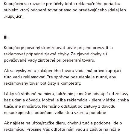
Kupujúcim sa rozumie pre účely tohto reklamačného poriadku
subjekt, ktorý odoberá tovar priamo od predávajúceho (ďalej len
„kupujúci“).
III.
Kupujúci je povinný skontrolovať tovar pri jeho prevzatí a
reklamovať prípadné zjavné chyby. Za zjavné chyby sú
považované vady zistiteľné pri preberaní tovaru.
Ak sa vyskytne u zakúpeného tovaru vada, má právo kupujúci
túto vadu reklamovať. Pre správne posúdenie je nutné, aby
reklamovaný tovar bol čistý a kompletný.
Látky sú strihané na mieru, takže nie je možné odstúpiť od zmluvy
bez udania dôvodu. Možná je iba reklamácia - diera v látke, chyba
tlače, iné množstvo. Nemožno odstúpiť od zmluvy z dôvodu
nespokojnosti s odtieňom, veľkosťou vzoru a podobne.
Ak nájdete na látke/stužke dieru, chybnú tlač a podobne, ide o
reklamáciu. Prosíme Vás odfoťte nám vadu a zašlite na nižšie