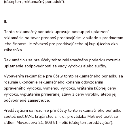
(ďalej len „reklamačný poriadok“).
II.
Tento reklamačný poriadok upravuje postup pri uplatnení
reklamácie na tovar predaný predávajúcim v súlade s predmetom
jeho činnosti. Je záväzný pre predávajúceho aj kupujúceho ako
zákazníka.
Reklamáciou sa pre účely tohto reklamačného poriadku rozumie
uplatnenie zodpovednosti za vady výrobku alebo služby.
Vybavením reklamácie pre účely tohto reklamačného poriadku sa
rozumie ukončenie reklamačného konania odovzdaním
opraveného výrobku, výmenou výrobku, vrátením kúpnej ceny
výrobku, vyplatením primeranej zľavy z ceny výrobku alebo jej
odôvodnené zamietnutie.
Predávajúcim sa rozumie pre účely tohto reklamačného poriadku
spoločnosť JANE krajčírstvo s. r. o., prevádzka Metrový textil so
sídlom Moyzesova 21, 908 51 Holíč (ďalej len „predávajúci“).