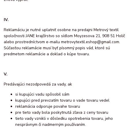
IV.
Reklamáciu je nutné uplatniť osobne na predajni Metrový textil
spoločnosti JANE krajčírstvo so sídlom Moyzesova 21, 908 51 Holíč
alebo prostredníctvom e-mailu metrovytextil.eshop@gmail.com.
Súčasťou reklamácie musí byť písomný popis vád, ktoré sú
predmetom reklamácie a doklad o kúpe tovaru.
V.
Predávajúci nezodpovedá za vady, ak
si kupujúci vadu spôsobil sám
kupujúci pred prevzatím tovaru o vade tovaru vedel
reklamácia odporuje povahe tovaru
pre tieto vady bola poskytnutá zľava z ceny tovaru
tieto vady vznikli v dôsledku opotrebenia tovaru, jeho
nesprávnym či nadmerným používaním.