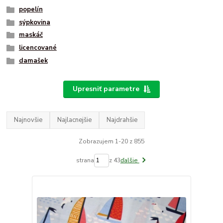
popelín
sýpkovina
maskáč
licencované
damašek
Upresniť parametre
Najnovšie
Najlacnejšie
Najdrahšie
Zobrazujem 1-20 z 855
strana
z 43
ďalšie