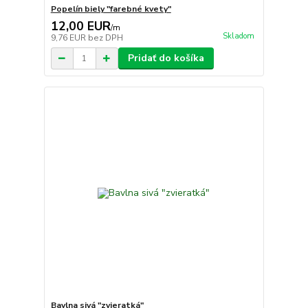
Popelín biely "farebné kvety"
12,00 EUR
/
m
Skladom
9,76 EUR
bez DPH
Pridať do košíka
Bavlna sivá "zvieratká"