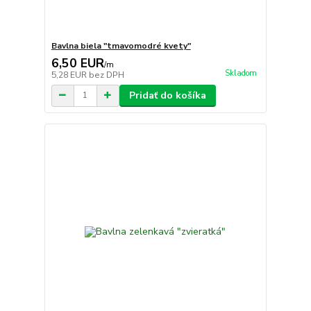
Bavlna biela "tmavomodré kvety"
6,50 EUR
/
m
Skladom
5,28 EUR
bez DPH
Pridať do košíka