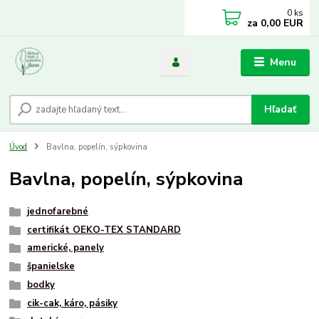
0
ks
za
0,00 EUR
Menu
Hľadať
Úvod
Bavlna, popelín, sýpkovina
Bavlna, popelín, sýpkovina
jednofarebné
certifikát OEKO-TEX STANDARD
americké, panely
španielske
bodky
cik-cak, káro, pásiky