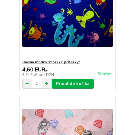
Bavlna modrá "morské príšerky"
4,60 EUR
/
m
Skladom
3,74 EUR
bez DPH
Pridať do košíka