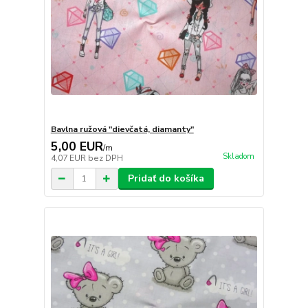
Bavlna ružová "dievčatá, diamanty"
5,00 EUR
/
m
Skladom
4,07 EUR
bez DPH
Pridať do košíka