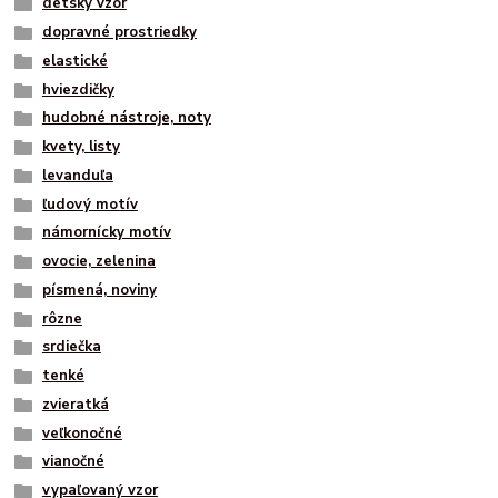
detský vzor
dopravné prostriedky
elastické
hviezdičky
hudobné nástroje, noty
kvety, listy
levanduľa
ľudový motív
námornícky motív
ovocie, zelenina
písmená, noviny
rôzne
srdiečka
tenké
zvieratká
veľkonočné
vianočné
vypaľovaný vzor