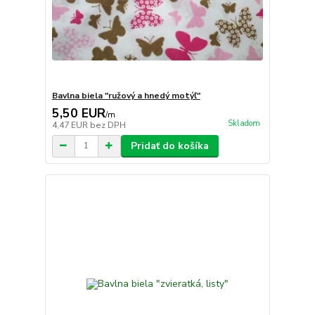
Bavlna biela "ružový a hnedý motýľ"
5,50 EUR
/
m
Skladom
4,47 EUR
bez DPH
Pridať do košíka