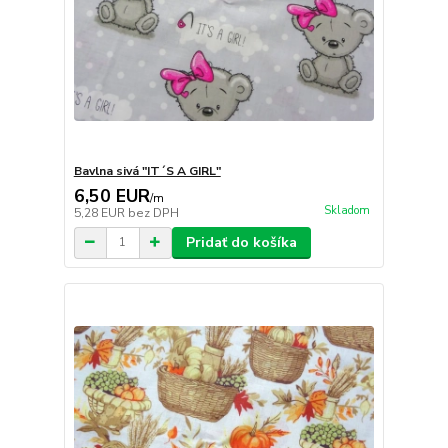
Bavlna sivá "IT´S A GIRL"
6,50 EUR
/
m
Skladom
5,28 EUR
bez DPH
Pridať do košíka