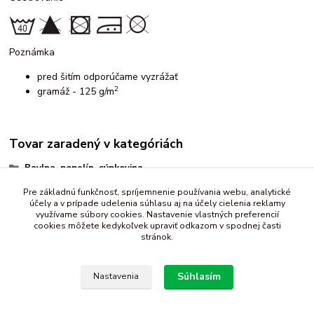
Poznámka
pred šitím odporúčame vyzrážať
2
gramáž - 125 g/m
Tovar zaradený v kategóriách
Bavlna, popelín, sýpkovina
detský vzor
Pre základnú funkčnosť, spríjemnenie používania webu, analytické
účely a v prípade udelenia súhlasu aj na účely cielenia reklamy
dopravné prostriedky
využívame súbory cookies. Nastavenie vlastných preferencií
cookies môžete kedykoľvek upraviť odkazom v spodnej časti
stránok.
Súhlasím
Nastavenia