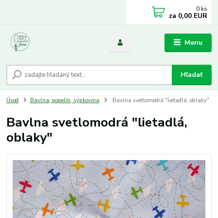
0
ks
za
0,00 EUR
Menu
Hľadať
Úvod
Bavlna, popelín, sýpkovina
Bavlna svetlomodrá "lietadlá, oblaky"
Bavlna svetlomodrá "lietadlá,
oblaky"