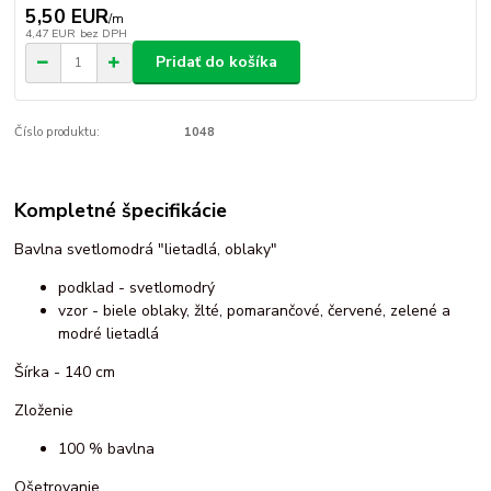
5,50 EUR
/
m
4,47 EUR
bez DPH
Pridať do košíka
Číslo produktu:
1048
Kompletné špecifikácie
Bavlna svetlomodrá "lietadlá, oblaky"
podklad - svetlomodrý
vzor - biele oblaky, žlté, pomarančové, červené, zelené a
modré lietadlá
Šírka - 140 cm
Zloženie
100 % bavlna
Ošetrovanie