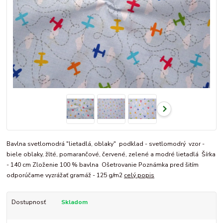
Bavlna svetlomodrá "lietadlá, oblaky" podklad - svetlomodrý vzor -
biele oblaky, žlté, pomarančové, červené, zelené a modré lietadlá Šírka
- 140 cm Zloženie 100 % bavlna Ošetrovanie Poznámka pred šitím
odporúčame vyzrážať gramáž - 125 g/m2
celý popis
Dostupnosť
Skladom