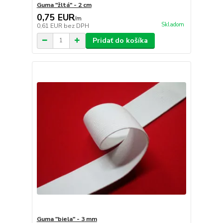
Guma "žltá" - 2 cm
0,75 EUR
/
m
Skladom
0,61 EUR
bez DPH
Pridať do košíka
Guma "biela" - 3 mm