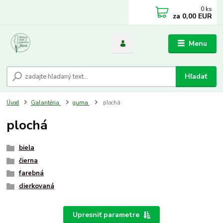
0
ks
za
0,00 EUR
Menu
Hľadať
Úvod
Galantéria
guma
plochá
plochá
biela
čierna
farebná
dierkovaná
Upresniť parametre