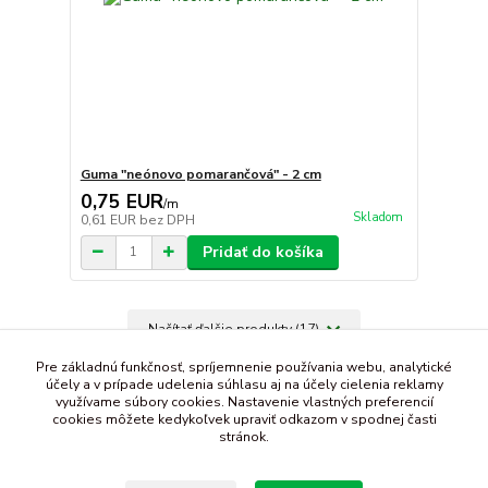
Guma "neónovo pomarančová" - 2 cm
0,75 EUR
/
m
Skladom
0,61 EUR
bez DPH
Pridať do košíka
Načítať ďalšie produkty (17)
strana
z 2
ďalšie
Pre základnú funkčnosť, spríjemnenie používania webu, analytické
účely a v prípade udelenia súhlasu aj na účely cielenia reklamy
využívame súbory cookies. Nastavenie vlastných preferencií
cookies môžete kedykoľvek upraviť odkazom v spodnej časti
stránok.