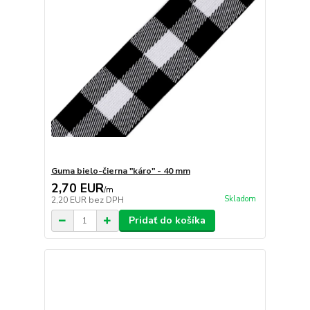
Guma bielo-čierna "káro" - 40 mm
2,70 EUR
/
m
Skladom
2,20 EUR
bez DPH
Pridať do košíka