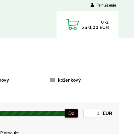
Prihlásenie
0
ks
za
0,00 EUR
xový
koženkový
Do
EUR
P produkt