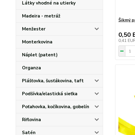
Látky vhodné na utierky
Madeira - metráž
Šikmý p
Menžester
0,50 
0,41 EU
Monterkovina
Náplet (patent)
Organza
Plášťovka, šusťákovina, taft
Podšívka/elastická sieťka
Poťahovka, kočíkovina, gobelín
Riflovina
Satén