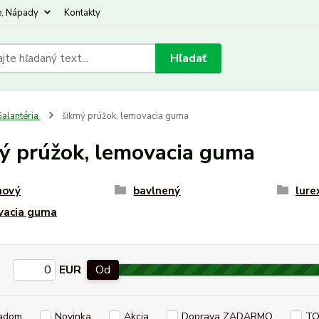
e, Nápady
Kontakty
Hľadať
alantéria
šikmý prúžok, lemovacia guma
ý prúžok, lemovacia guma
nový
bavlnený
lure
vacia guma
EUR
Od
adom
Novinka
Akcia
Doprava ZADARMO
TO