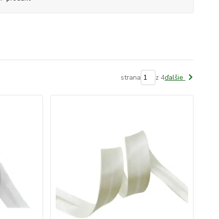
strana
z 4
ďalšie