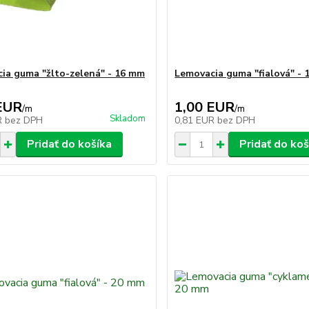
ia guma "žlto-zelená" - 16 mm
Lemovacia guma "fialová" -
EUR
1,00 EUR
/
m
/
m
Skladom
R
bez DPH
0,81 EUR
bez DPH
Pridať do košíka
Pridať do koš