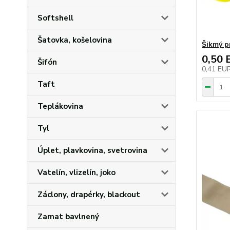
Softshell
Šatovka, košelovina
Šikmý p
0,50 
Šifón
0,41 EU
Taft
Teplákovina
Tyl
Úplet, plavkovina, svetrovina
Vatelín, vlizelín, joko
Záclony, drapérky, blackout
Zamat bavlnený