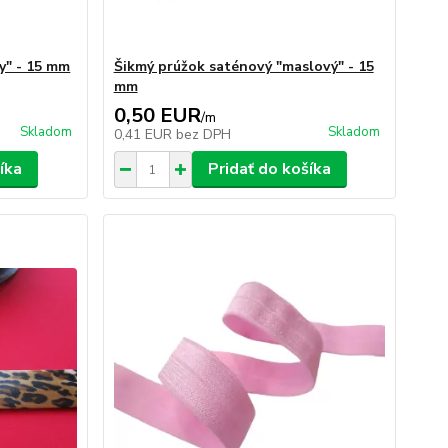
y" - 15 mm
Šikmý prúžok saténový "maslový" - 15
mm
0,50 EUR
/
m
Skladom
Skladom
0,41 EUR
bez DPH
íka
Pridať do košíka