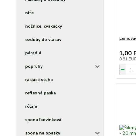
nite
nožnice, cvakačky
Lemovac
ozdoby do vlasov
1,00 
páradlá
0,81 EU
popruhy
rasiaca stuha
reflexná páska
rôzne
spona ľadvinková
spona na opasky