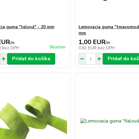
ia guma "telová" - 20 mm
Lemovacia guma "tmavomodr
mm
EUR
1,00 EUR
/
m
/
m
Skladom
R
bez DPH
0,81 EUR
bez DPH
Pridať do košíka
Pridať do koš