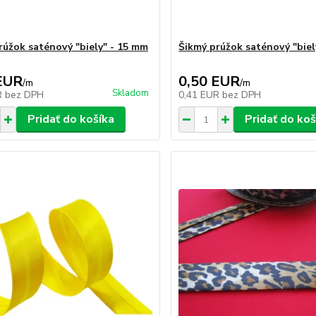
rúžok saténový "biely" - 15 mm
Šikmý prúžok saténový "biel
EUR
0,50 EUR
/
m
/
m
Skladom
R
bez DPH
0,41 EUR
bez DPH
Pridať do košíka
Pridať do koš