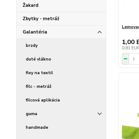
Žakard
Zbytky - metráž
Lemovac
Galantéria
1,00 
brzdy
0,81 EU
duté vlákno
fixy na textil
filc - metráž
filcová aplikácia
guma
handmade