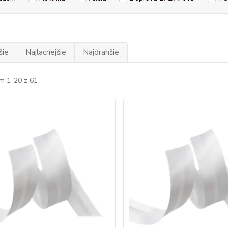
šie
Najlacnejšie
Najdrahšie
m 1-20 z 61