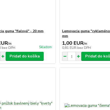
ia guma "fialová" - 20 mm
Lemovacia guma "cyklaménov
mm
EUR
1,00 EUR
/
m
/
m
Skladom
R
bez DPH
0,81 EUR
bez DPH
Pridať do košíka
Pridať do koš