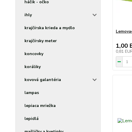
háčik - očko
ihly
krajčírska krieda a mydlo
Lemovac
krajčírsky meter
1,00 
0,81 EU
koncovky
koráliky
kovová galantéria
lampas
lepiaca mriežka
lepidlá
mašličky a kvetinky