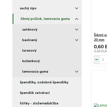
suchý zips
šikmý prúžok, lemovacia guma
saténový
Šikmý p
20 mm
bavlnený
0,60 
lurexový
0,49 EU
koženkový
lemovacia guma
špendlíky, ozdobné špendlíky
špendlík zatvárací
štítky - zloženie/údržba