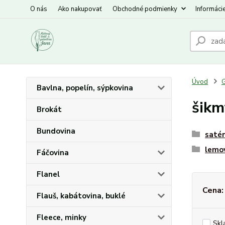
O nás
Ako nakupovať
Obchodné podmienky
Informáci
Úvod
G
Bavlna, popelín, sýpkovina
šikm
Brokát
Bundovina
saté
lemo
Fáčovina
Flanel
Cena:
Flauš, kabátovina, buklé
Fleece, minky
Skl