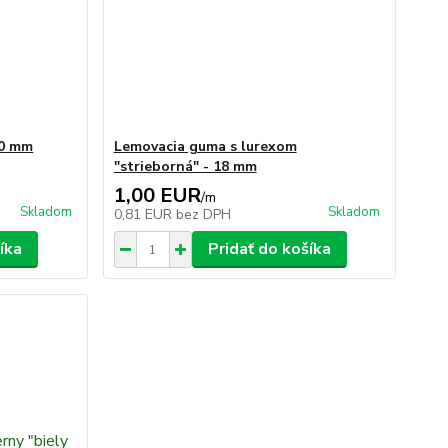
20 mm
Lemovacia guma s lurexom
"strieborná" - 18 mm
1,00 EUR
/
m
Skladom
Skladom
0,81 EUR
bez DPH
íka
Pridať do košíka