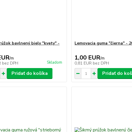
rúžok bavlnený biely "kvety" -
Lemovacia guma "čierna" - 
EUR
1,00 EUR
/
m
/
m
Skladom
R
bez DPH
0,81 EUR
bez DPH
Pridať do košíka
Pridať do koš