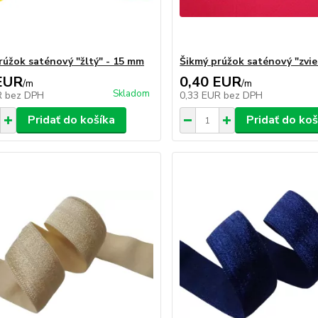
rúžok saténový "žltý" - 15 mm
Šikmý prúžok saténový "zvie
EUR
0,40 EUR
/
m
/
m
Skladom
R
bez DPH
0,33 EUR
bez DPH
Pridať do košíka
Pridať do koš