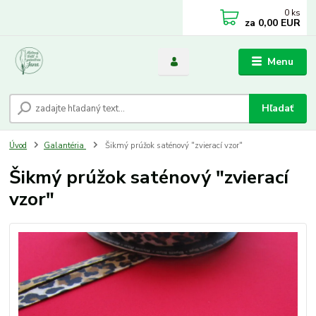
0
ks
za
0,00 EUR
Menu
Hľadať
Úvod
Galantéria
Šikmý prúžok saténový "zvierací vzor"
Šikmý prúžok saténový "zvierací
vzor"