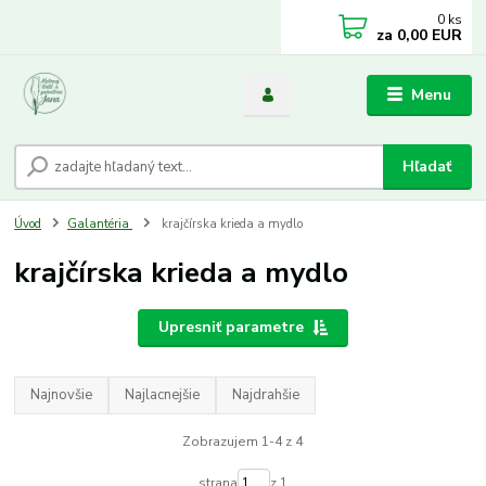
0
ks
za
0,00 EUR
Menu
Hľadať
Úvod
Galantéria
krajčírska krieda a mydlo
krajčírska krieda a mydlo
Upresniť parametre
Najnovšie
Najlacnejšie
Najdrahšie
Zobrazujem 1-4 z 4
strana
z 1