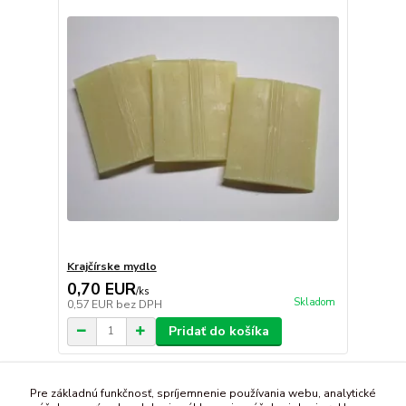
Krajčírske mydlo
0,70 EUR
/
ks
Skladom
0,57 EUR
bez DPH
Pridať do košíka
strana
z 1
Pre základnú funkčnosť, spríjemnenie používania webu, analytické