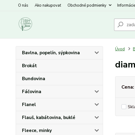
O nás
Ako nakupovať
Obchodné podmienky
Informáci
Úvod
B
Bavlna, popelín, sýpkovina
diam
Brokát
Bundovina
Cena:
Fáčovina
Flanel
Skl
Flauš, kabátovina, buklé
Fleece, minky