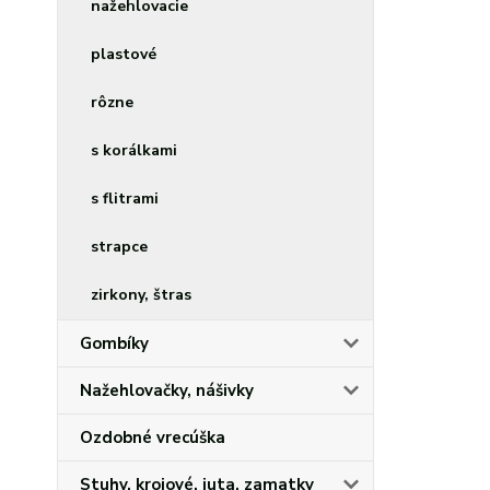
nažehlovacie
plastové
rôzne
s korálkami
s flitrami
strapce
zirkony, štras
Gombíky
Nažehlovačky, nášivky
Ozdobné vrecúška
Stuhy, krojové, juta, zamatky