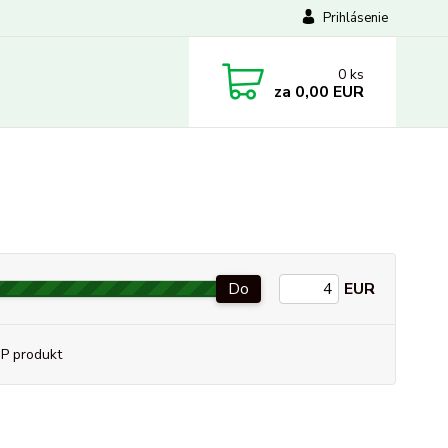
Prihlásenie
0
ks
za
0,00 EUR
Do
EUR
P produkt