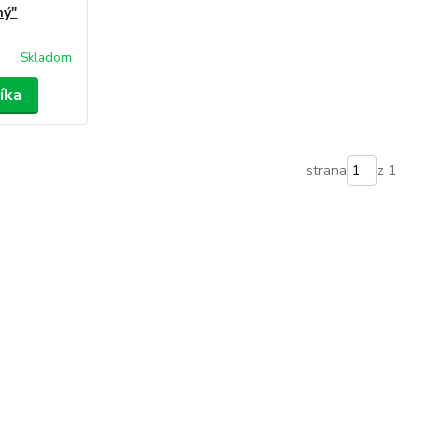
ný"
Skladom
íka
strana
z 1