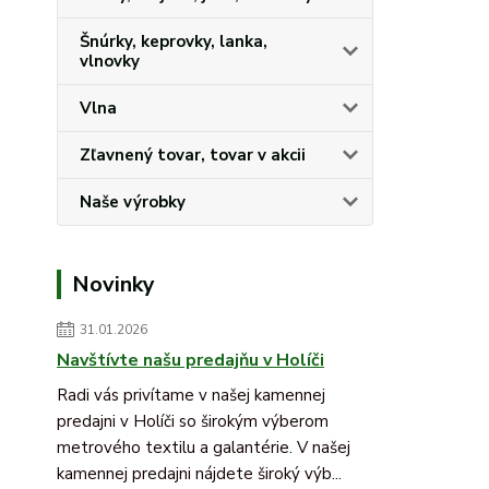
Šnúrky, keprovky, lanka,
vlnovky
Vlna
Zľavnený tovar, tovar v akcii
Naše výrobky
Novinky
31.01.2026
Navštívte našu predajňu v Holíči
Radi vás privítame v našej kamennej
predajni v Holíči so širokým výberom
metrového textilu a galantérie. V našej
kamennej predajni nájdete široký výb...