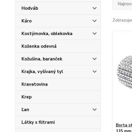
Najnov
Hodváb
Zobrazuje
Káro
Kostýmovka, oblekovka
Koženka odevná
Kožušina, baranček
Krajka, vyšívaný tyl
Kravatovina
Krep
Ľan
Látky s flitrami
Borta s
115 mm,