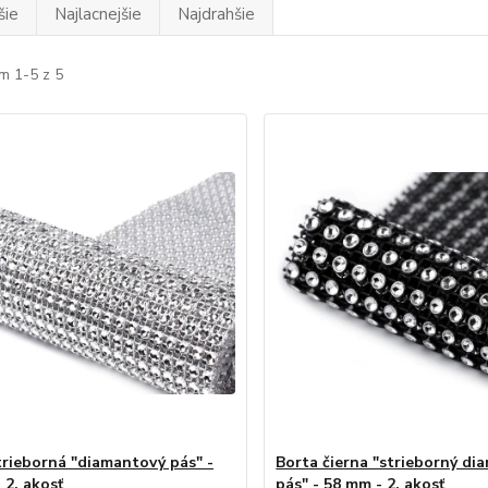
šie
Najlacnejšie
Najdrahšie
m 1-5 z 5
trieborná "diamantový pás" -
Borta čierna "strieborný di
 2. akosť
pás" - 58 mm - 2. akosť