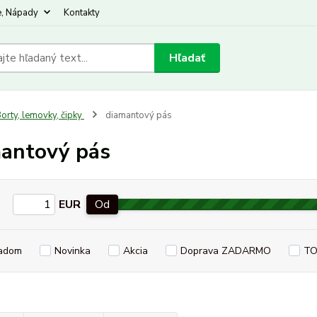
e, Nápady
Kontakty
Hľadať
orty, lemovky, čipky
diamantový pás
antový pás
EUR
Od
adom
Novinka
Akcia
Doprava ZADARMO
TO