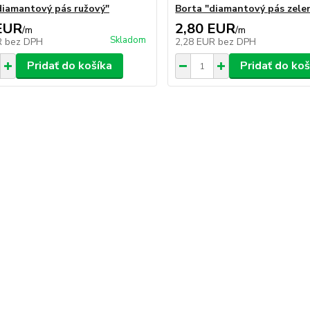
diamantový pás ružový"
Borta "diamantový pás zele
EUR
2,80 EUR
/
m
/
m
Skladom
R
bez DPH
2,28 EUR
bez DPH
Pridať do košíka
Pridať do koš