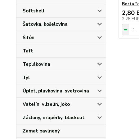
Borta "
Softshell
2,80 
2,28 EU
Šatovka, košelovina
Šifón
Taft
Teplákovina
Tyl
Úplet, plavkovina, svetrovina
Vatelín, vlizelín, joko
Záclony, drapérky, blackout
Zamat bavlnený