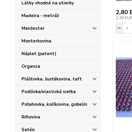
Látky vhodné na utierky
2,80 
Madeira - metráž
2,28 EU
Menžester
Monterkovina
Náplet (patent)
Organza
Plášťovka, šusťákovina, taft
Podšívka/elastická sieťka
Poťahovka, kočíkovina, gobelín
Riflovina
Satén