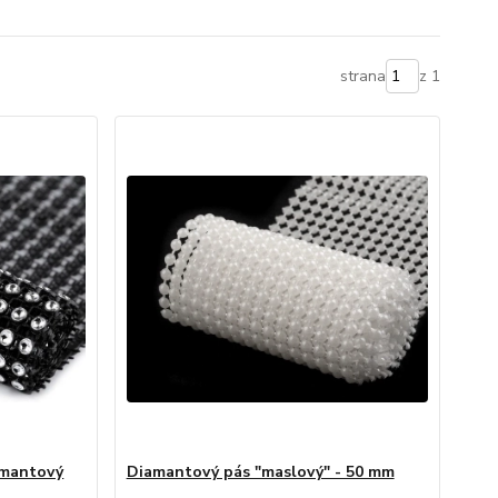
strana
z 1
amantový
Diamantový pás "maslový" - 50 mm