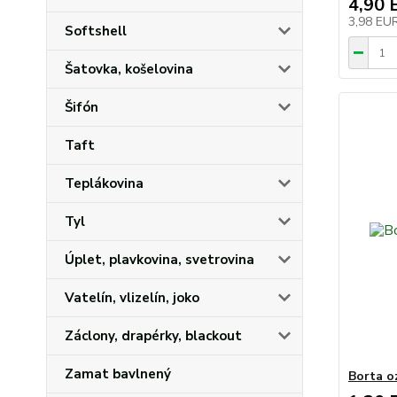
4,90 
3,98 EU
Softshell
Šatovka, košelovina
Šifón
Taft
Teplákovina
Tyl
Úplet, plavkovina, svetrovina
Vatelín, vlizelín, joko
Záclony, drapérky, blackout
Zamat bavlnený
Borta o