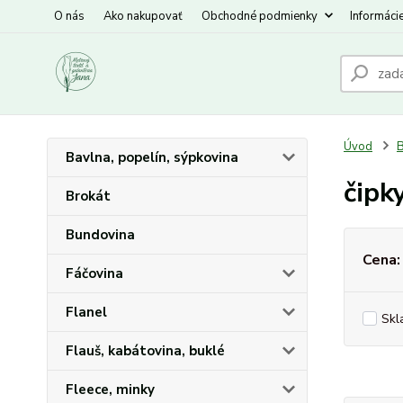
O nás
Ako nakupovať
Obchodné podmienky
Informáci
Úvod
B
Bavlna, popelín, sýpkovina
čipk
Brokát
Bundovina
Cena:
Fáčovina
Flanel
Skl
Flauš, kabátovina, buklé
Fleece, minky