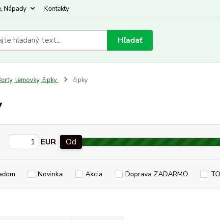
e, Nápady
Kontakty
Hľadať
orty, lemovky, čipky
čipky
y
EUR
Od
adom
Novinka
Akcia
Doprava ZADARMO
TO