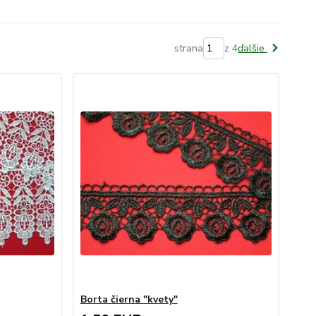
strana
z 4
ďalšie
Borta čierna "kvety"