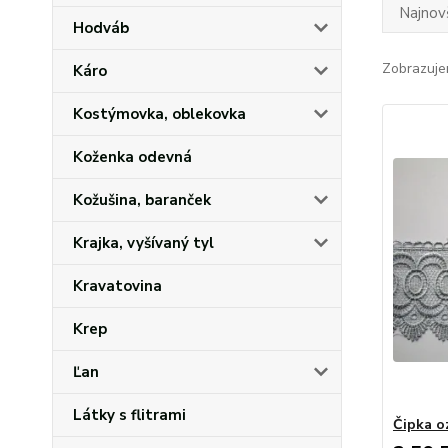
Najnov
Hodváb
Zobrazuje
Káro
Kostýmovka, oblekovka
Koženka odevná
Kožušina, baranček
Krajka, vyšívaný tyl
Kravatovina
Krep
Ľan
Látky s flitrami
Čipka o