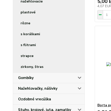
5,00 
nažehlovacie
4,07 EU
plastové
rôzne
s korálkami
s flitrami
strapce
zirkony, štras
Gombíky
Nažehlovačky, nášivky
Ozdobné vrecúška
Borta p
Stuhy, krojové, juta, zamatky