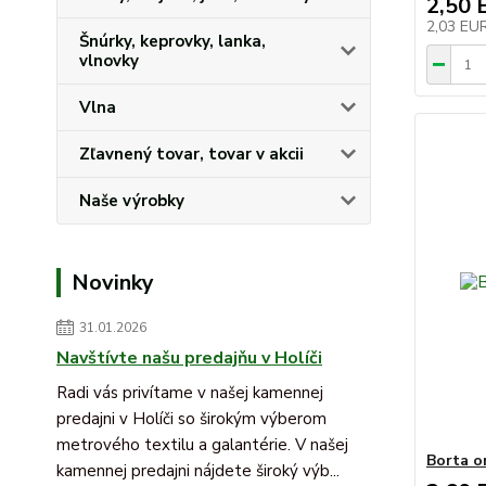
2,50 
2,03 EU
Šnúrky, keprovky, lanka,
vlnovky
Vlna
Zľavnený tovar, tovar v akcii
Naše výrobky
Novinky
31.01.2026
Navštívte našu predajňu v Holíči
Radi vás privítame v našej kamennej
predajni v Holíči so širokým výberom
metrového textilu a galantérie. V našej
Borta o
kamennej predajni nájdete široký výb...