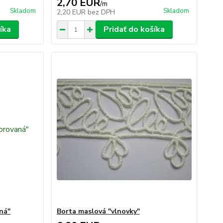
2,70 EUR
/
m
Skladom
Skladom
2,20 EUR
bez DPH
íka
Pridať do košíka
ná"
Borta maslová "vlnovky"