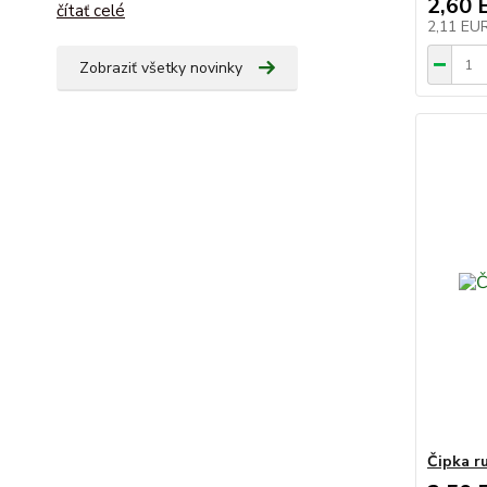
2,60 
čítať celé
2,11 EU
Zobraziť všetky novinky
Čipka r