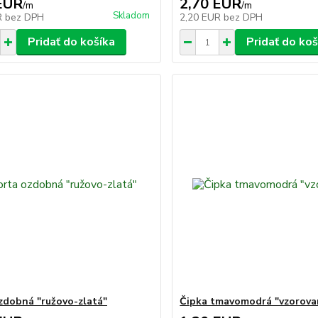
EUR
2,70 EUR
/
m
/
m
Skladom
R
bez DPH
2,20 EUR
bez DPH
Pridať do košíka
Pridať do koš
zdobná "ružovo-zlatá"
Čipka tmavomodrá "vzorova