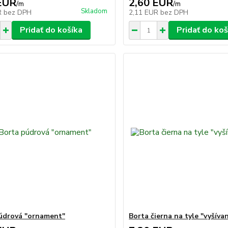
EUR
2,60 EUR
/
m
/
m
Skladom
R
bez DPH
2,11 EUR
bez DPH
Pridať do košíka
Pridať do koš
údrová "ornament"
Borta čierna na tyle "vyšíva