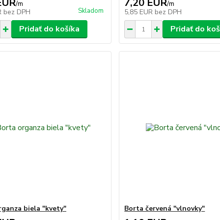
EUR
7,20 EUR
/
m
/
m
Skladom
R
bez DPH
5,85 EUR
bez DPH
Pridať do košíka
Pridať do koš
rganza biela "kvety"
Borta červená "vlnovky"