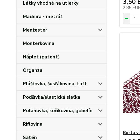
3,50 
Látky vhodné na utierky
2,85 EU
Madeira - metráž
Menžester
Monterkovina
Náplet (patent)
Organza
Plášťovka, šusťákovina, taft
Podšívka/elastická sieťka
Poťahovka, kočíkovina, gobelín
Riflovina
Borta v
Satén