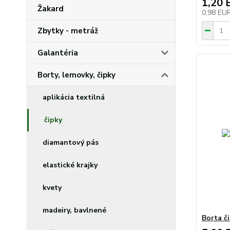
1,20 
Žakard
0,98 EU
Zbytky - metráž
Galantéria
Borty, lemovky, čipky
aplikácia textilná
čipky
diamantový pás
elastické krajky
kvety
madeiry, bavlnené
Borta či