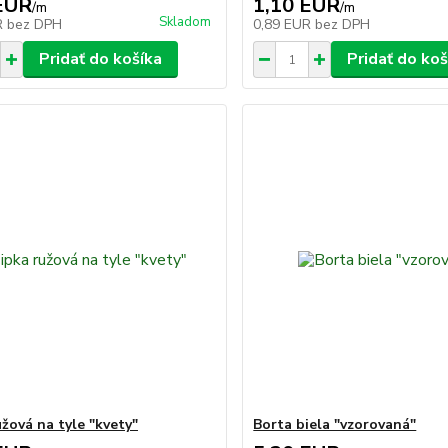
EUR
1,10 EUR
/
m
/
m
Skladom
R
bez DPH
0,89 EUR
bez DPH
Pridať do košíka
Pridať do koš
užová na tyle "kvety"
Borta biela "vzorovaná"