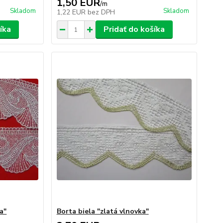
1,50 EUR
/
m
Skladom
Skladom
1,22 EUR
bez DPH
íka
Pridať do košíka
a"
Borta biela "zlatá vlnovka"