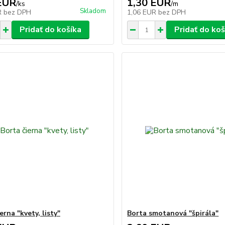
EUR
1,30 EUR
/
ks
/
m
Skladom
R
bez DPH
1,06 EUR
bez DPH
Pridať do košíka
Pridať do koš
erna "kvety, listy"
Borta smotanová "špirála"