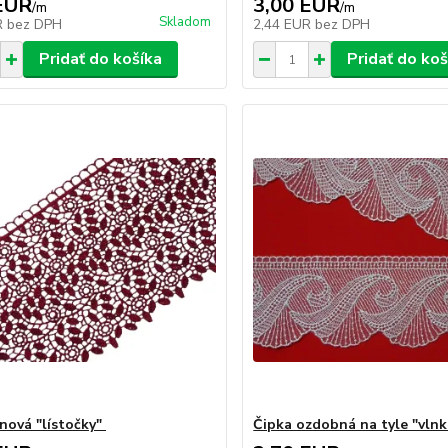
EUR
3,00 EUR
/
m
/
m
Skladom
R
bez DPH
2,44 EUR
bez DPH
Pridať do košíka
Pridať do koš
ínová "lístočky"
Čipka ozdobná na tyle "vlnk