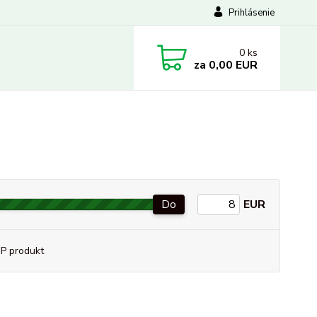
Prihlásenie
0
ks
za
0,00 EUR
Do
EUR
P produkt