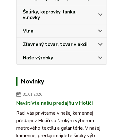
Šnúrky, keprovky, lanka,
vlnovky
Vlna
Zľavnený tovar, tovar v akcii
Naše výrobky
Novinky
31.01.2026
Navštívte našu predajňu v Holíči
Radi vás privítame v našej kamennej
predajni v Holíči so širokým výberom
metrového textilu a galantérie. V našej
kamennej predajni nájdete široký výb...