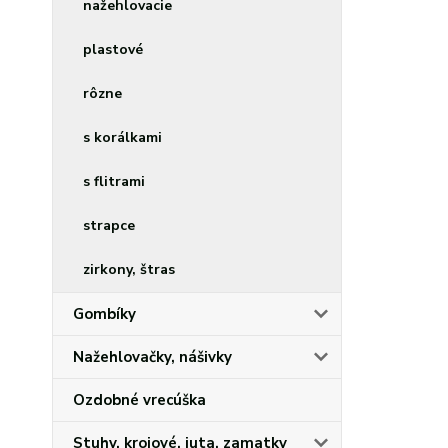
nažehlovacie
plastové
rôzne
s korálkami
s flitrami
strapce
zirkony, štras
Gombíky
Nažehlovačky, nášivky
Ozdobné vrecúška
Stuhy, krojové, juta, zamatky