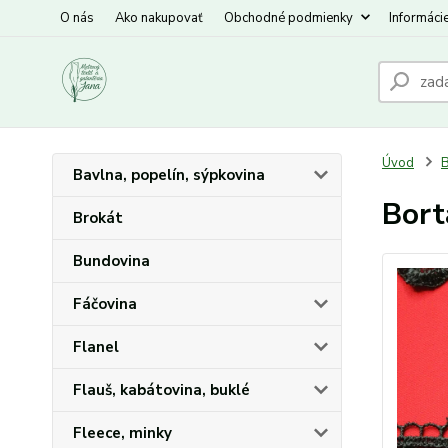
O nás
Ako nakupovať
Obchodné podmienky
Informáci
Úvod
B
Bavlna, popelín, sýpkovina
Bort
Brokát
Bundovina
Fáčovina
Flanel
Flauš, kabátovina, buklé
Fleece, minky