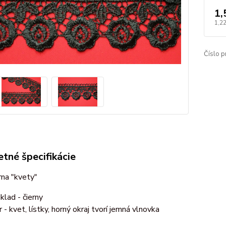
1,
1,2
Číslo p
tné špecifikácie
rna "kvety"
klad - čierny
r - kvet, lístky, horný okraj tvorí jemná vlnovka