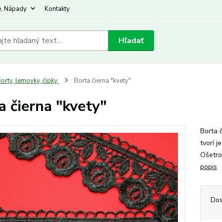
e, Nápady
Kontakty
Hľadať
orty, lemovky, čipky
Borta čierna "kvety"
a čierna "kvety"
Borta č
tvorí 
Ošetro
popis
Dos