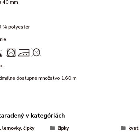
ca 40 mm
 % polyester
nie
a:
imálne dostupné množstvo 1,60 m
zaradený v kategóriách
, lemovky, čipky
čipky
kvet