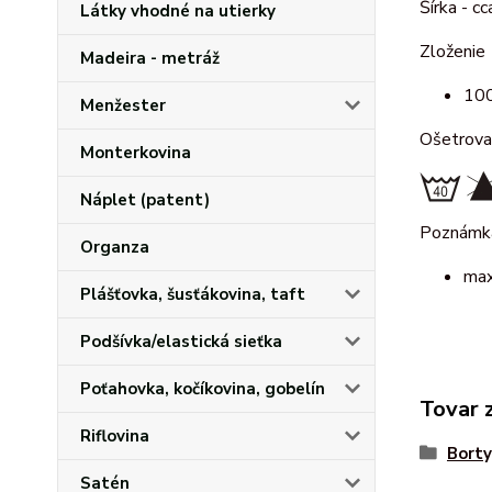
Šírka - c
Látky vhodné na utierky
Zloženie
Madeira - metráž
100
Menžester
Ošetrova
Monterkovina
Náplet (patent)
Poznámk
Organza
max
Plášťovka, šusťákovina, taft
Podšívka/elastická sieťka
Poťahovka, kočíkovina, gobelín
Tovar 
Riflovina
Borty
Satén