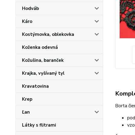
Hodváb
Káro
Kostýmovka, oblekovka
Koženka odevná
Kožušina, baranček
Krajka, vyšívaný tyl
Kravatovina
Komple
Krep
Borta čie
Ľan
pod
vzo
Látky s flitrami