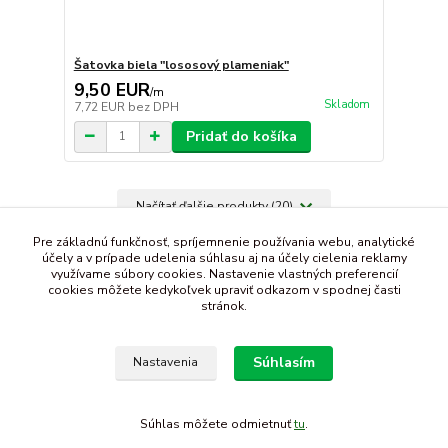
Šatovka biela "lososový plameniak"
9,50 EUR
/
m
Skladom
7,72 EUR
bez DPH
Pridať do košíka
Načítať ďalšie produkty (20)
strana
z 24
ďalšie
Pre základnú funkčnosť, spríjemnenie používania webu, analytické
účely a v prípade udelenia súhlasu aj na účely cielenia reklamy
využívame súbory cookies. Nastavenie vlastných preferencií
cookies môžete kedykoľvek upraviť odkazom v spodnej časti
stránok.
Súhlasím
Nastavenia
Súhlas môžete odmietnuť
tu
.
Vytvorené na
Eshop-rychlo.sk