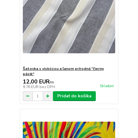
Šatovka s viskózou a ľanom prírodná "čierny
pásik"
12,00 EUR
/
m
Skladom
9,76 EUR
bez DPH
Pridať do košíka