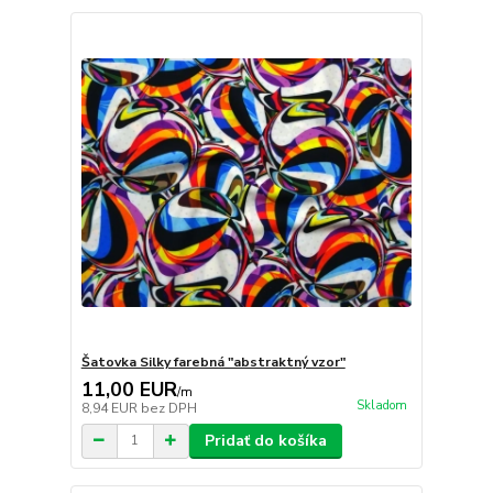
Šatovka Silky farebná "abstraktný vzor"
11,00 EUR
/
m
Skladom
8,94 EUR
bez DPH
Pridať do košíka