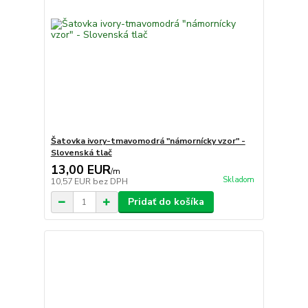
Šatovka ivory-tmavomodrá "námornícky vzor" -
Slovenská tlač
13,00 EUR
/
m
Skladom
10,57 EUR
bez DPH
Pridať do košíka