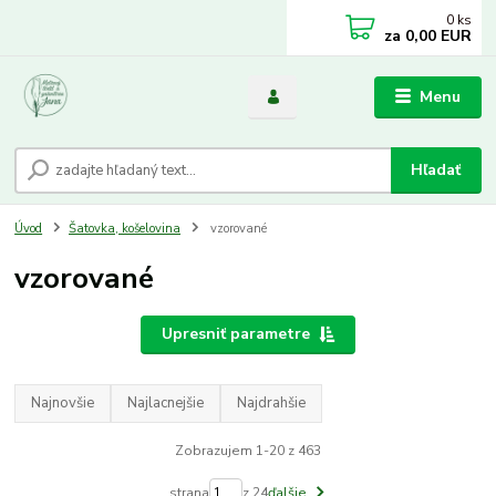
0
ks
za
0,00 EUR
Menu
Hľadať
Úvod
Šatovka, košelovina
vzorované
vzorované
Upresniť parametre
Najnovšie
Najlacnejšie
Najdrahšie
Zobrazujem 1-20 z 463
strana
z 24
ďalšie