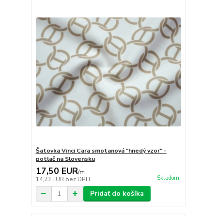
Šatovka Vinci Cara smotanová "hnedý vzor" -
potlač na Slovensku
17,50 EUR
/
m
Skladom
14,23 EUR
bez DPH
Pridať do košíka