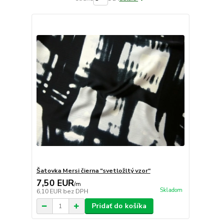
Šatovka Mersi čierna "svetložltý vzor"
7,50 EUR
/
m
Skladom
6,10 EUR
bez DPH
Pridať do košíka