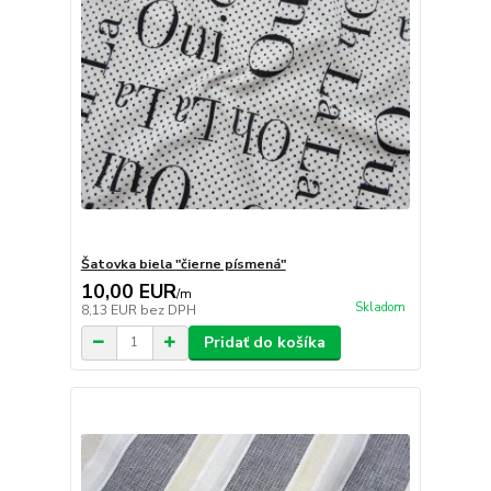
Šatovka biela "čierne písmená"
10,00 EUR
/
m
Skladom
8,13 EUR
bez DPH
Pridať do košíka