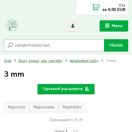
0
ks
za
0,00 EUR
Menu
Hľadať
Úvod
Stuhy, krojové, juta, zamatky
jednofarebné stuhy
3 mm
3 mm
Upresniť parametre
Najnovšie
Najlacnejšie
Najdrahšie
Zobrazujem 1-9 z 9
strana
z 1