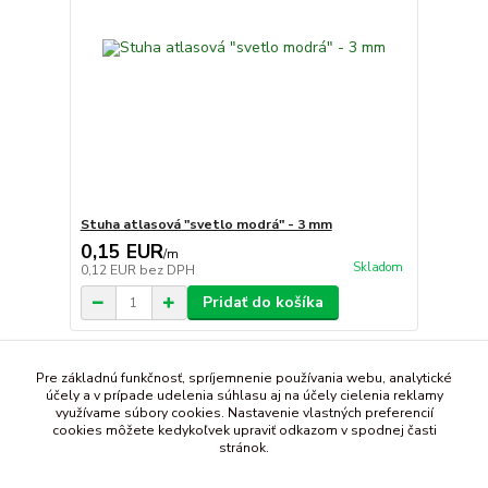
Stuha atlasová "svetlo modrá" - 3 mm
0,15 EUR
/
m
Skladom
0,12 EUR
bez DPH
Pridať do košíka
strana
z 1
Pre základnú funkčnosť, spríjemnenie používania webu, analytické
účely a v prípade udelenia súhlasu aj na účely cielenia reklamy
využívame súbory cookies. Nastavenie vlastných preferencií
cookies môžete kedykoľvek upraviť odkazom v spodnej časti
stránok.