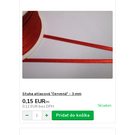
Stuha atlasová "červená" - 3 mm
0,15 EUR
/
m
Skladom
0,12 EUR
bez DPH
Pridať do košíka