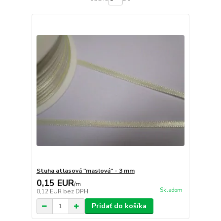
Stuha atlasová "maslová" - 3 mm
0,15 EUR
/
m
Skladom
0,12 EUR
bez DPH
Pridať do košíka