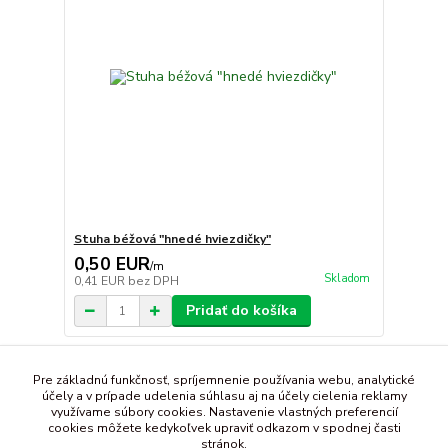
Stuha béžová "hnedé hviezdičky"
0,50 EUR
/
m
Skladom
0,41 EUR
bez DPH
Pridať do košíka
strana
z 1
Pre základnú funkčnosť, spríjemnenie používania webu, analytické
účely a v prípade udelenia súhlasu aj na účely cielenia reklamy
využívame súbory cookies. Nastavenie vlastných preferencií
cookies môžete kedykoľvek upraviť odkazom v spodnej časti
stránok.