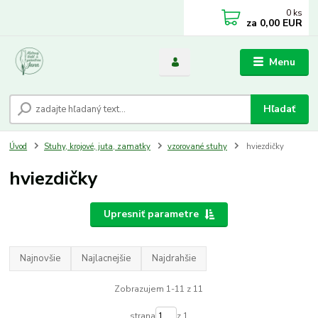
0
ks
za
0,00 EUR
Menu
Hľadať
Úvod
Stuhy, krojové, juta, zamatky
vzorované stuhy
hviezdičky
hviezdičky
Upresniť parametre
Najnovšie
Najlacnejšie
Najdrahšie
Zobrazujem 1-11 z 11
strana
z 1