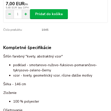
7,00 EUR
/
m
5,69 EUR
bez DPH
Pridať do košíka
Číslo produktu:
1045
Kompletné špecifikácie
Šifón farebný "kvety, abstraktný vzor"
podklad - smotanovo-ružovo-fuksiovo-pomarančovo-
tykrysovo-zeleno-čierny
vzor - kvety, geometrický vzor, rôzne ďalšie motívy
Šírka - 146 cm
Zloženie
100 % polyester
Ošetrovanie