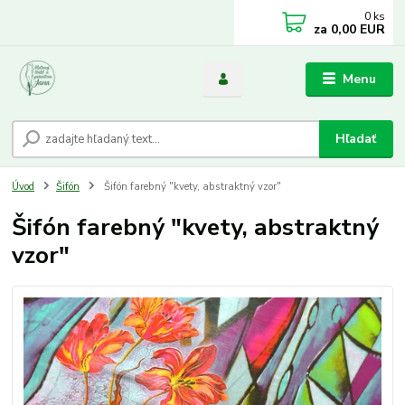
0
ks
za
0,00 EUR
Menu
Hľadať
Úvod
Šifón
Šifón farebný "kvety, abstraktný vzor"
Šifón farebný "kvety, abstraktný
vzor"