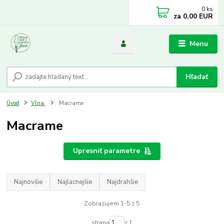
0
ks
za
0,00 EUR
Menu
Hľadať
Úvod
Vlna
Macrame
Macrame
Upresniť parametre
Najnovšie
Najlacnejšie
Najdrahšie
Zobrazujem 1-5 z 5
strana
z 1