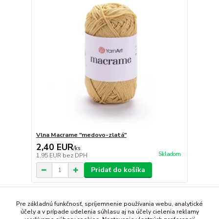
Vlna Macrame "medovo-zlatá"
2,40 EUR
/
ks
Skladom
1,95 EUR
bez DPH
Pridať do košíka
strana
z 1
Pre základnú funkčnosť, spríjemnenie používania webu, analytické
účely a v prípade udelenia súhlasu aj na účely cielenia reklamy