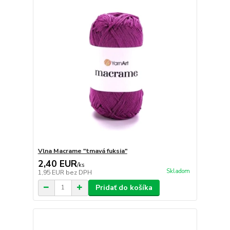
Vlna Macrame "tmavá fuksia"
2,40 EUR
/
ks
Skladom
1,95 EUR
bez DPH
Pridať do košíka