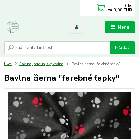
0
ks
za
0,00 EUR
Menu
Hľadať
Úvod
Bavlna, popelín, sýpkovina
Bavlna čierna "farebné ťapky"
Bavlna čierna "farebné ťapky"