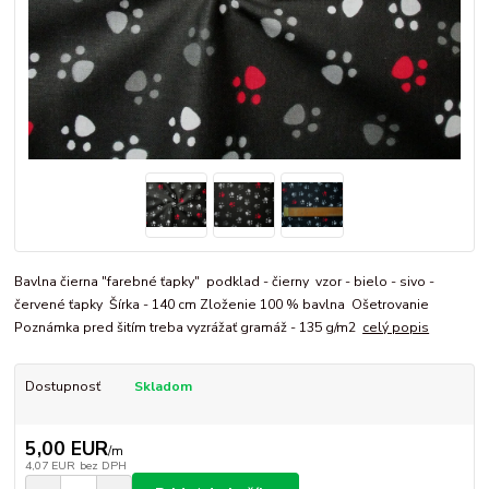
Bavlna čierna "farebné ťapky" podklad - čierny vzor - bielo - sivo -
červené ťapky Šírka - 140 cm Zloženie 100 % bavlna Ošetrovanie
Poznámka pred šitím treba vyzrážať gramáž - 135 g/m2
celý popis
Dostupnosť
Skladom
5,00 EUR
/
m
4,07 EUR
bez DPH