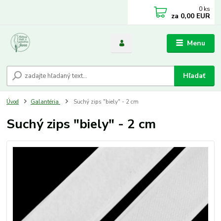
0
ks
za
0,00 EUR
Menu
Hľadať
Úvod
Galantéria
Suchý zips "biely" - 2 cm
Suchý zips "biely" - 2 cm