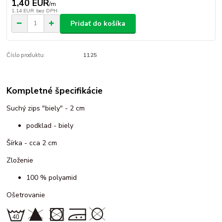
1,40 EUR
/
m
1,14 EUR
bez DPH
Pridať do košíka
Číslo produktu:
1125
Kompletné špecifikácie
Suchý zips "biely" - 2 cm
podklad - biely
Šírka - cca 2 cm
Zloženie
100 % polyamid
Ošetrovanie