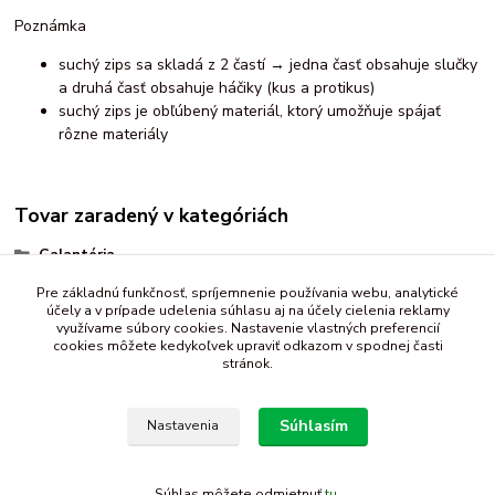
Poznámka
suchý zips sa skladá z 2 častí → jedna časť obsahuje slučky
a druhá časť obsahuje háčiky (kus a protikus)
suchý zips je obľúbený materiál, ktorý umožňuje spájať
rôzne materiály
Tovar zaradený v kategóriách
Galantéria
suchý zips
Pre základnú funkčnosť, spríjemnenie používania webu, analytické
účely a v prípade udelenia súhlasu aj na účely cielenia reklamy
biely
využívame súbory cookies. Nastavenie vlastných preferencií
cookies môžete kedykoľvek upraviť odkazom v spodnej časti
stránok.
Súhlasím
Nastavenia
Súhlas môžete odmietnuť
tu
.