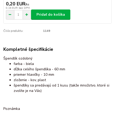
0,20 EUR
/
ks
0,16 EUR
bez DPH
Pridať do košíka
Číslo produktu:
1149
Kompletné špecifikácie
Špendlík ozdobný
farba - biela
dĺžka celého špendlíka - 60 mm
priemer hlavičky - 10 mm
zloženie - kov, plast
špendlíky sa predávajú od 1 kusu (takže množstvo, ktoré si
zvolíte je na Vás)
Poznámka