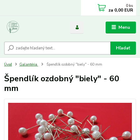
0
ks
za
0,00 EUR
Menu
Hľadať
Úvod
Galantéria
Špendlík ozdobný "biely" - 60 mm
Špendlík ozdobný "biely" - 60
mm