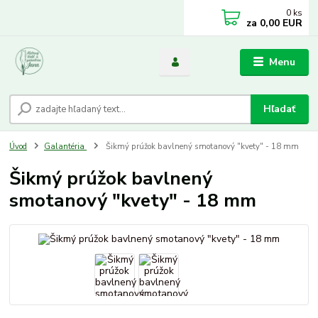
0
ks
za
0,00 EUR
Menu
Hľadať
Úvod
Galantéria
Šikmý prúžok bavlnený smotanový "kvety" - 18 mm
Šikmý prúžok bavlnený
smotanový "kvety" - 18 mm