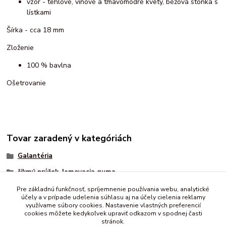
vzor - tehlové, vínové a tmavomodré kvety, béžová stonka s
lístkami
Šírka - cca 18 mm
Zloženie
100 % bavlna
Ošetrovanie
Tovar zaradený v kategóriách
Galantéria
šikmý prúžok, lemovacia guma
bavlnený
Pre základnú funkčnosť, spríjemnenie používania webu, analytické
účely a v prípade udelenia súhlasu aj na účely cielenia reklamy
vzorovaný
využívame súbory cookies. Nastavenie vlastných preferencií
cookies môžete kedykoľvek upraviť odkazom v spodnej časti
stránok.