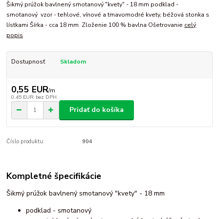
Šikmý prúžok bavlnený smotanový "kvety" - 18 mm podklad -
smotanový vzor - tehlové, vínové a tmavomodré kvety, béžová stonka s
lístkami Šírka - cca 18 mm Zloženie 100 % bavlna Ošetrovanie
celý
popis
Dostupnosť
Skladom
0,55 EUR
/
m
0,45 EUR
bez DPH
Pridať do košíka
Číslo produktu:
904
Kompletné špecifikácie
Šikmý prúžok bavlnený smotanový "kvety" - 18 mm
podklad - smotanový