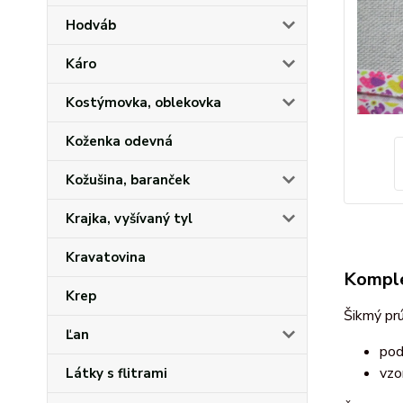
Hodváb
Káro
Kostýmovka, oblekovka
Koženka odevná
Kožušina, baranček
Krajka, vyšívaný tyl
Kravatovina
Komple
Krep
Šikmý prú
Ľan
pod
vzo
Látky s flitrami