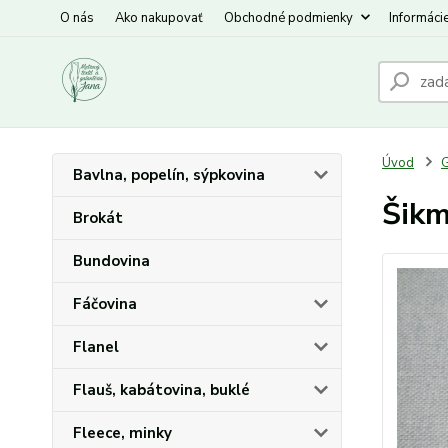
O nás
Ako nakupovať
Obchodné podmienky
Informáci
Úvod
G
Bavlna, popelín, sýpkovina
Šikm
Brokát
Bundovina
Fáčovina
Flanel
Flauš, kabátovina, buklé
Fleece, minky