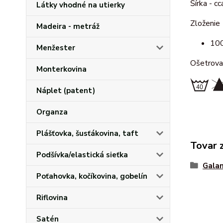
Šírka - 
Látky vhodné na utierky
Zloženie
Madeira - metráž
100
Menžester
Ošetrova
Monterkovina
Náplet (patent)
Organza
Plášťovka, šusťákovina, taft
Tovar 
Podšívka/elastická sieťka
Galan
Poťahovka, kočíkovina, gobelín
Riflovina
Satén