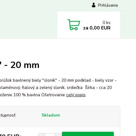
Prihlásenie
0
ks
za
0,00 EUR
" - 20 mm
prúžok bavlnený biely "sloník" - 20 mm podklad - biely vzor -
yklaménový, fialový a zelený sloník, srdiečka Šírka - cca 20
ženie 100 % bavlna Ošetrovanie
celý popis
tupnosť
Skladom