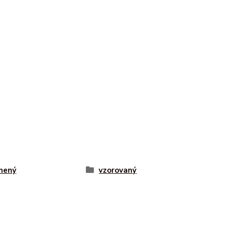
nený
vzorovaný