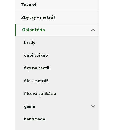
Žakard
Zbytky - metráž
Galantéria
brzdy
duté vlákno
fixy na textil
filc - metráž
filcová aplikácia
guma
handmade