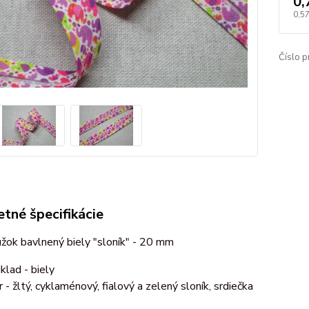
0,
0,5
Číslo p
tné špecifikácie
žok bavlnený biely "sloník" - 20 mm
klad - biely
r - žltý, cyklaménový, fialový a zelený sloník, srdiečka