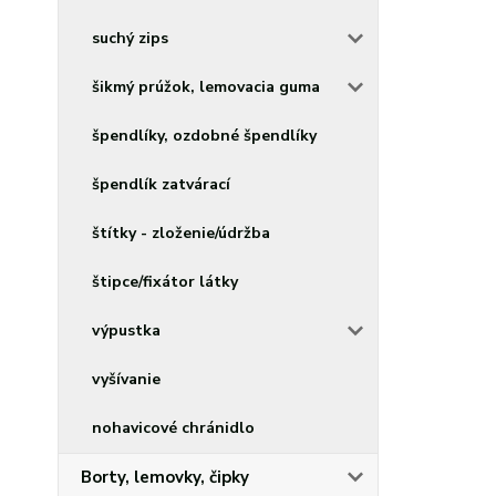
suchý zips
šikmý prúžok, lemovacia guma
špendlíky, ozdobné špendlíky
špendlík zatvárací
štítky - zloženie/údržba
štipce/fixátor látky
výpustka
vyšívanie
nohavicové chránidlo
Borty, lemovky, čipky