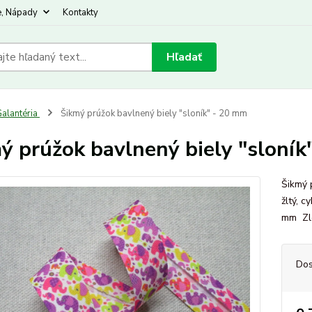
e, Nápady
Kontakty
Hľadať
alantéria
Šikmý prúžok bavlnený biely "sloník" - 20 mm
ý prúžok bavlnený biely "sloník
Šikmý 
žltý, c
mm Zlo
Dos