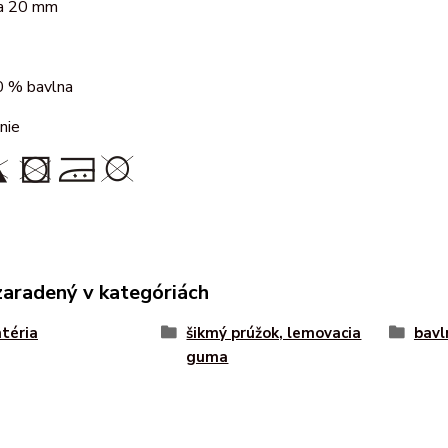
cca 20 mm
 % bavlna
nie
zaradený v kategóriách
téria
šikmý prúžok, lemovacia
bavl
guma