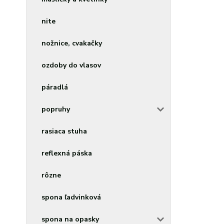
nite
nožnice, cvakačky
ozdoby do vlasov
páradlá
popruhy
rasiaca stuha
reflexná páska
rôzne
spona ľadvinková
spona na opasky