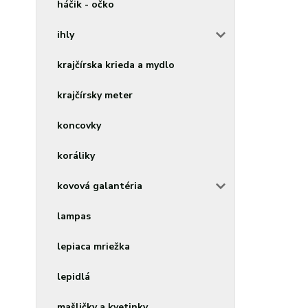
háčik - očko
ihly
krajčírska krieda a mydlo
krajčírsky meter
koncovky
koráliky
kovová galantéria
lampas
lepiaca mriežka
lepidlá
mašličky a kvetinky