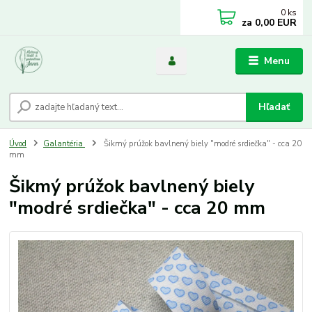
0
ks
za
0,00 EUR
Menu
Hľadať
Úvod
Galantéria
Šikmý prúžok bavlnený biely "modré srdiečka" - cca 20
mm
Šikmý prúžok bavlnený biely
"modré srdiečka" - cca 20 mm