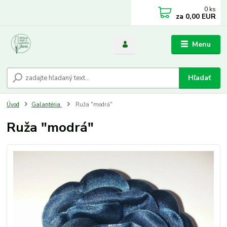
0
ks
za
0,00 EUR
Menu
Hľadať
Úvod
Galantéria
Ruža "modrá"
Ruža "modrá"