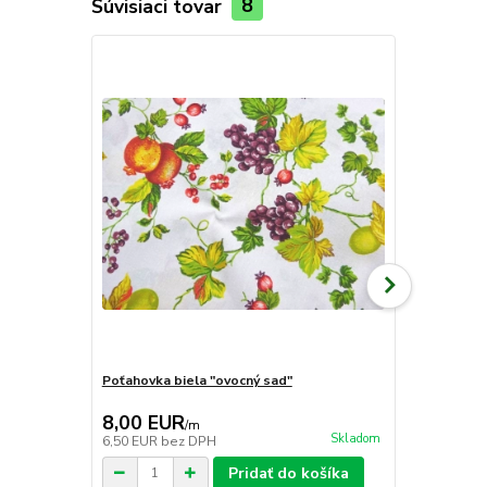
Súvisiaci tovar
8
Poťahovka biela "ovocný sad"
Kostýmovka b
6,50 EUR
8,00 EUR
5,00 EU
/
m
Skladom
6,50 EUR
bez DPH
4,07 EUR
be
Pridať do košíka