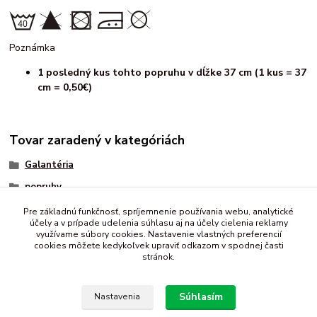
Poznámka
1 posledný kus tohto popruhu v dĺžke 37 cm (1 kus = 37
cm = 0,50€)
Tovar zaradený v kategóriách
Galantéria
popruhy
farebný
Pre základnú funkčnosť, spríjemnenie používania webu, analytické
účely a v prípade udelenia súhlasu aj na účely cielenia reklamy
bavlnený
využívame súbory cookies. Nastavenie vlastných preferencií
cookies môžete kedykoľvek upraviť odkazom v spodnej časti
stránok.
Súhlasím
Nastavenia