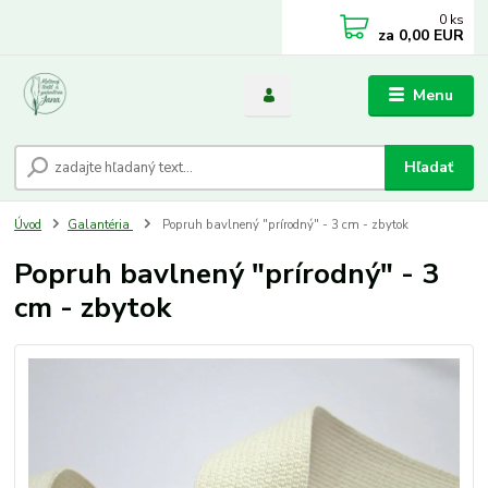
0
ks
za
0,00 EUR
Menu
Hľadať
Úvod
Galantéria
Popruh bavlnený "prírodný" - 3 cm - zbytok
Popruh bavlnený "prírodný" - 3
cm - zbytok