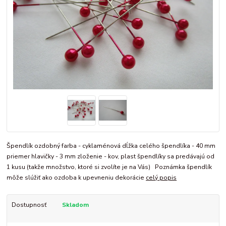
Špendlík ozdobný farba - cyklaménová dĺžka celého špendlíka - 40 mm
priemer hlavičky - 3 mm zloženie - kov, plast špendlíky sa predávajú od
1 kusu (takže množstvo, ktoré si zvolíte je na Vás) Poznámka špendlík
môže slúžiť ako ozdoba k upevneniu dekorácie
celý popis
Dostupnosť
Skladom