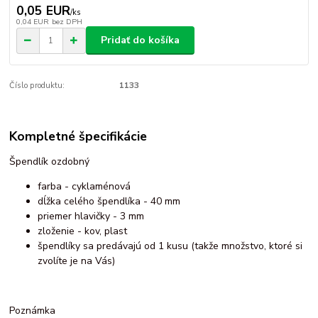
0,05 EUR
/
ks
0,04 EUR
bez DPH
Pridať do košíka
Číslo produktu:
1133
Kompletné špecifikácie
Špendlík ozdobný
farba - cyklaménová
dĺžka celého špendlíka - 40 mm
priemer hlavičky - 3 mm
zloženie - kov, plast
špendlíky sa predávajú od 1 kusu (takže množstvo, ktoré si
zvolíte je na Vás)
Poznámka