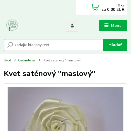
0
ks
za
0,00 EUR
Menu
Hľadať
Úvod
Galantéria
Kvet saténový "maslový"
Kvet saténový "maslový"