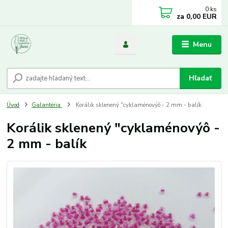
0
ks
za
0,00 EUR
Menu
Hľadať
Úvod
Galantéria
Korálik sklenený "cyklaménovýô - 2 mm - balík
Korálik sklenený "cyklaménovýô -
2 mm - balík