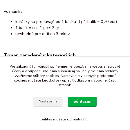
Poznámka
koráliky sa predávajú po 1 balíku (t.j. 1 balík = 0,70 eur)
1 balík = cca 1 gr/± 2 gr
nevhodné pre deti do 3 rokov
Tovar zaradený v kategóriách
Galantéria
Pre základnú funkčnosť, spríjemnenie používania webu, analytické
účely a v prípade udelenia súhlasu aj na účely cielenia reklamy
koráliky
využívame súbory cookies. Nastavenie vlastných preferencií
cookies môžete kedykoľvek upraviť odkazom v spodnej časti
stránok.
Súhlasím
Nastavenia
Súhlas môžete odmietnuť
tu
.
Vytvorené na
Eshop-rychlo.sk