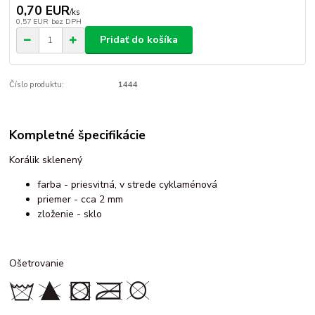
0,70 EUR
/
ks
0,57 EUR
bez DPH
Pridať do košíka
Číslo produktu:
1444
Kompletné špecifikácie
Korálik sklenený
farba - priesvitná, v strede cyklaménová
priemer - cca 2 mm
zloženie - sklo
Ošetrovanie