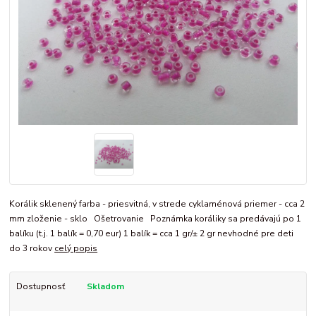
Korálik sklenený farba - priesvitná, v strede cyklaménová priemer - cca 2
mm zloženie - sklo Ošetrovanie Poznámka koráliky sa predávajú po 1
balíku (t.j. 1 balík = 0,70 eur) 1 balík = cca 1 gr/± 2 gr nevhodné pre deti
do 3 rokov
celý popis
Dostupnosť
Skladom