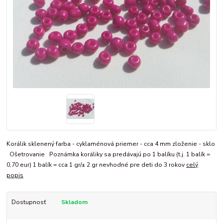
Korálik sklenený farba - cyklaménová priemer - cca 4 mm zloženie - sklo
Ošetrovanie Poznámka koráliky sa predávajú po 1 balíku (t.j. 1 balík =
0,70 eur) 1 balík = cca 1 gr/± 2 gr nevhodné pre deti do 3 rokov
celý
popis
Dostupnosť
Skladom