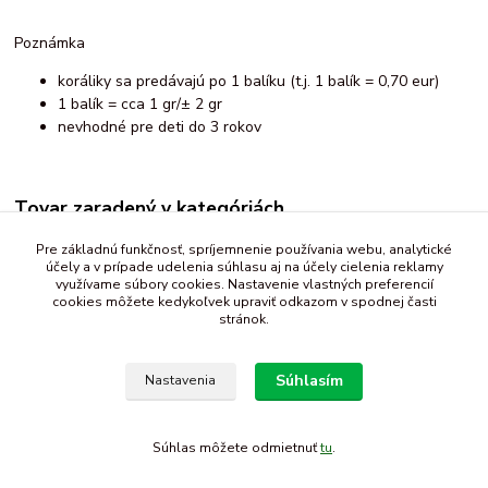
Poznámka
koráliky sa predávajú po 1 balíku (t.j. 1 balík = 0,70 eur)
1 balík = cca 1 gr/± 2 gr
nevhodné pre deti do 3 rokov
Tovar zaradený v kategóriách
Galantéria
Pre základnú funkčnosť, spríjemnenie používania webu, analytické
účely a v prípade udelenia súhlasu aj na účely cielenia reklamy
koráliky
využívame súbory cookies. Nastavenie vlastných preferencií
cookies môžete kedykoľvek upraviť odkazom v spodnej časti
stránok.
Súhlasím
Nastavenia
Súhlas môžete odmietnuť
tu
.
Vytvorené na
Eshop-rychlo.sk