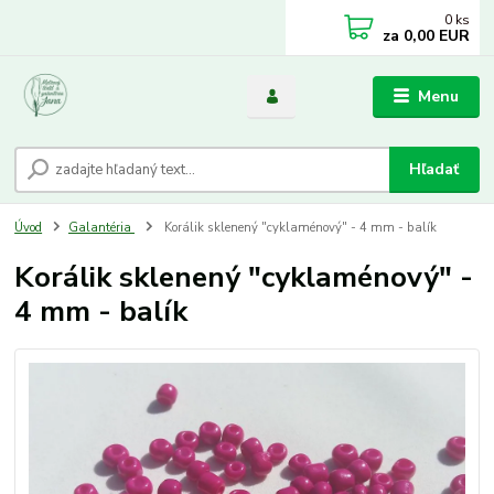
0
ks
za
0,00 EUR
Menu
Hľadať
Úvod
Galantéria
Korálik sklenený "cyklaménový" - 4 mm - balík
Korálik sklenený "cyklaménový" -
4 mm - balík