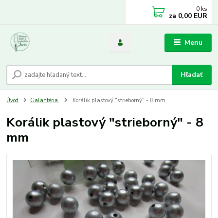
0
ks
za
0,00 EUR
Menu
Hľadať
Úvod
Galantéria
Korálik plastový "strieborný" - 8 mm
Korálik plastový "strieborný" - 8
mm