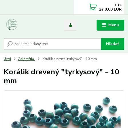
0
ks
za
0,00 EUR
Menu
Hľadať
Úvod
Galantéria
Korálik drevený "tyrkysový" - 10 mm
Korálik drevený "tyrkysový" - 10
mm