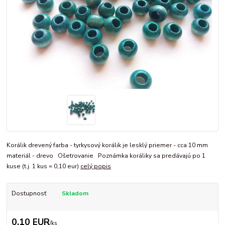
Korálik drevený farba - tyrkysový korálik je lesklý priemer - cca 10 mm
materiál - drevo Ošetrovanie Poznámka koráliky sa predávajú po 1
kuse (t.j. 1 kus = 0,10 eur)
celý popis
Dostupnosť
Skladom
0,10 EUR
/
ks