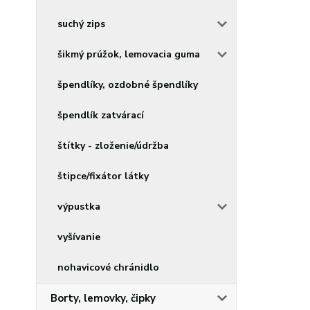
suchý zips
šikmý prúžok, lemovacia guma
špendlíky, ozdobné špendlíky
špendlík zatvárací
štítky - zloženie/údržba
štipce/fixátor látky
výpustka
vyšívanie
nohavicové chránidlo
Borty, lemovky, čipky