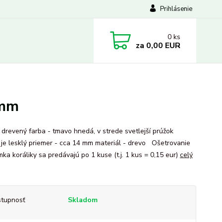
Prihlásenie
0
ks
za
0,00 EUR
 mm
k drevený farba - tmavo hnedá, v strede svetlejší prúžok
k je lesklý priemer - cca 14 mm materiál - drevo Ošetrovanie
ka koráliky sa predávajú po 1 kuse (t.j. 1 kus = 0,15 eur)
celý
tupnosť
Skladom