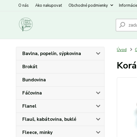
O nás
Ako nakupovať
Obchodné podmienky
Informáci
Úvod
G
Bavlna, popelín, sýpkovina
Korá
Brokát
Bundovina
Fáčovina
Flanel
Flauš, kabátovina, buklé
Fleece, minky