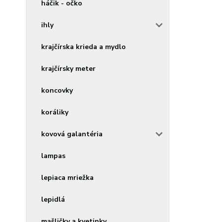
háčik - očko
ihly
krajčírska krieda a mydlo
krajčírsky meter
koncovky
koráliky
kovová galantéria
lampas
lepiaca mriežka
lepidlá
mašličky a kvetinky