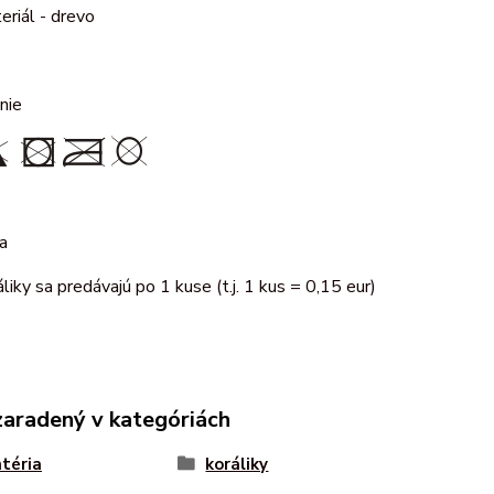
eriál - drevo
nie
a
áliky sa predávajú po 1 kuse (t.j. 1 kus = 0,15 eur)
zaradený v kategóriách
téria
koráliky