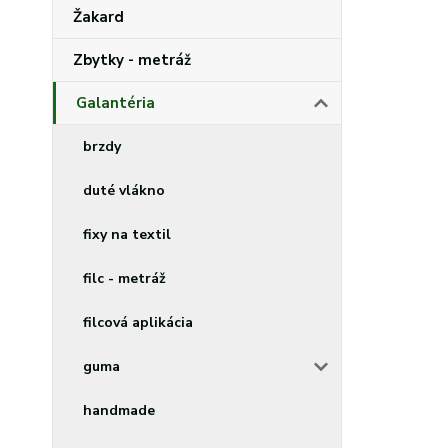
Žakard
Zbytky - metráž
Galantéria
brzdy
duté vlákno
fixy na textil
filc - metráž
filcová aplikácia
guma
handmade