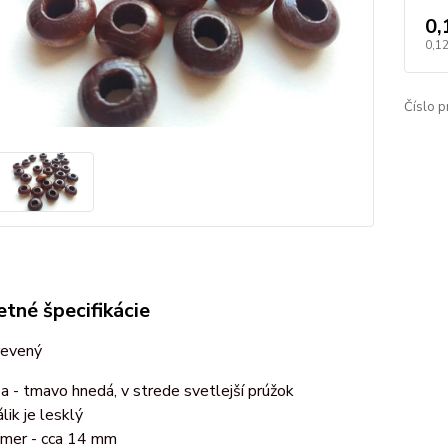
0,
0,1
Číslo p
tné špecifikácie
revený
ba - tmavo hnedá, v strede svetlejší prúžok
lik je lesklý
emer - cca 14 mm