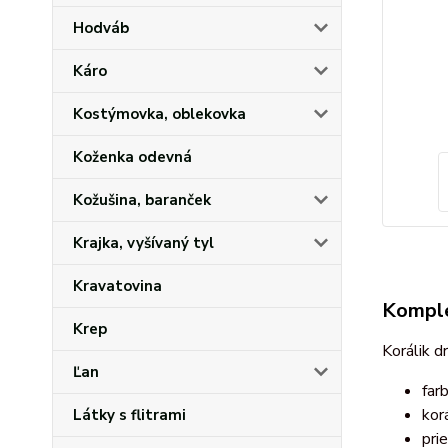
Hodváb
Káro
Kostýmovka, oblekovka
Koženka odevná
Kožušina, baranček
Krajka, vyšívaný tyl
Kravatovina
Komple
Krep
Korálik d
Ľan
far
korá
Látky s flitrami
pri