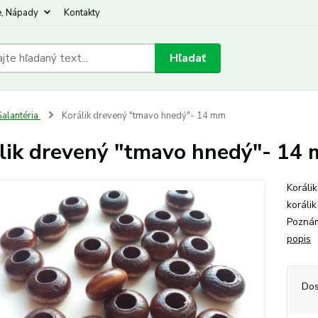
e, Nápady
Kontakty
Hľadať
alantéria
Korálik drevený "tmavo hnedý"- 14 mm
lik drevený "tmavo hnedý"- 14
Koráli
koráli
Poznám
popis
Dos