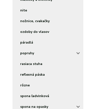
nite
nožnice, cvakačky
ozdoby do vlasov
páradlá
popruhy
rasiaca stuha
reflexná páska
rôzne
spona ľadvinková
spona na opasky