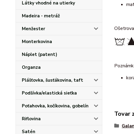
Látky vhodné na utierky
mat
Madeira - metráž
Ošetrova
Menžester
Monterkovina
Náplet (patent)
Poznámk
Organza
kor
Plášťovka, šusťákovina, taft
Podšívka/elastická sieťka
Poťahovka, kočíkovina, gobelín
Tovar 
Riflovina
Galan
Satén