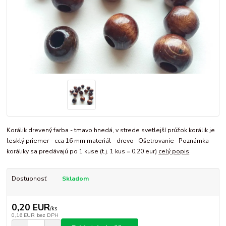
Korálik drevený farba - tmavo hnedá, v strede svetlejší prúžok korálik je
lesklý priemer - cca 16 mm materiál - drevo Ošetrovanie Poznámka
koráliky sa predávajú po 1 kuse (t.j. 1 kus = 0,20 eur)
celý popis
Dostupnosť
Skladom
0,20 EUR
/
ks
0,16 EUR
bez DPH