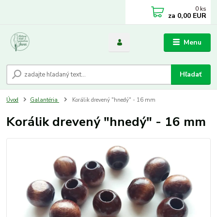
0
ks
za
0,00 EUR
Menu
Hľadať
Úvod
Galantéria
Korálik drevený "hnedý" - 16 mm
Korálik drevený "hnedý" - 16 mm