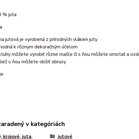
 % juta
a
ha jutová je vyrobená z prírodných vlákien juty
vhodná k rôznym dekoračným účelom
stuhy môžete vyrobiť rôzne mašle či s ňou môžete omotať a ozd
tiež s ňou môžete obšiť obrusy
ie
zaradený v kategóriách
, krojové, juta,
jutové