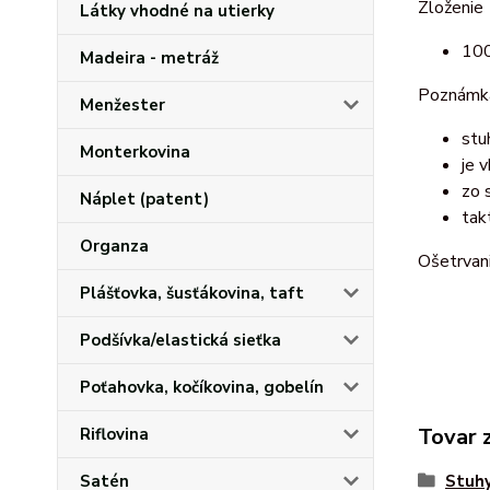
Zloženie
Látky vhodné na utierky
100
Madeira - metráž
Poznámk
Menžester
stu
Monterkovina
je 
zo 
Náplet (patent)
tak
Organza
Ošetrvan
Plášťovka, šusťákovina, taft
Podšívka/elastická sieťka
Poťahovka, kočíkovina, gobelín
Tovar 
Riflovina
Satén
Stuhy