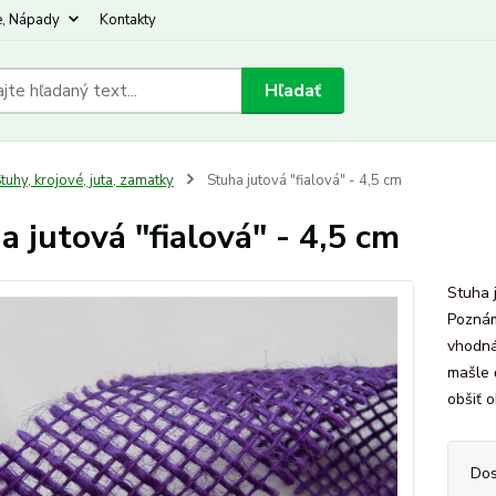
e, Nápady
Kontakty
Hľadať
tuhy, krojové, juta, zamatky
Stuha jutová "fialová" - 4,5 cm
a jutová "fialová" - 4,5 cm
Stuha j
Poznám
vhodná
mašle 
obšiť 
Dos