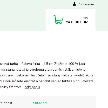
Prihlásenie
0
ks
za
0,00 EUR
utová farba - fialová šírka - 4,5 cm Zloženie 100 % juta
ka stuha jutová je vyrobená z prírodných vlákien juty je
 k rôznym dekoračným účelom zo stuhy môžete vyrobiť rôzne
či s ňou môžete omotať a ozdobiť veniec taktiež s ňou môžete
obrusy Ošetrva...
celý popis
tupnosť
Skladom