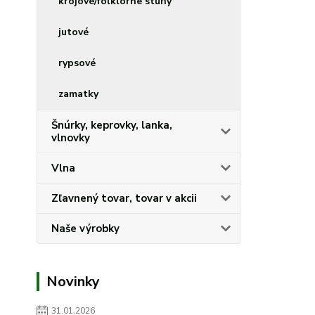
krojové/folklórne stuhy
jutové
rypsové
zamatky
Šnúrky, keprovky, lanka,
vlnovky
Vlna
Zľavnený tovar, tovar v akcii
Naše výrobky
Novinky
31.01.2026