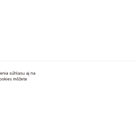
enia súhlasu aj na
cookies môžete
Vytvorené na
Eshop-rychlo.sk