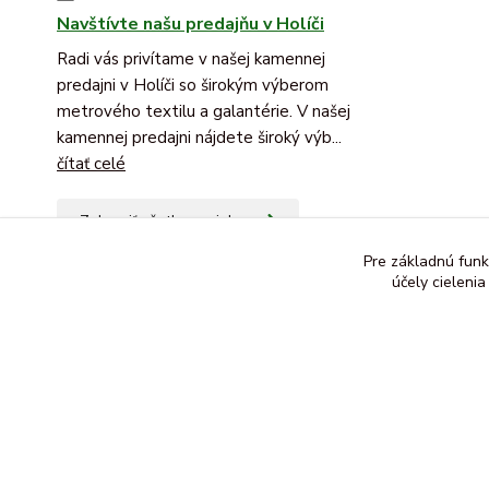
Navštívte našu predajňu v Holíči
Radi vás privítame v našej kamennej
predajni v Holíči so širokým výberom
metrového textilu a galantérie. V našej
kamennej predajni nájdete široký výb...
čítať celé
Zobraziť všetky novinky
Pre základnú funk
účely cieleni