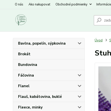
O nás
Ako nakupovať
Obchodné podmienky
Informáci
Úvod
S
Bavlna, popelín, sýpkovina
Stuh
Brokát
Bundovina
Fáčovina
Flanel
Flauš, kabátovina, buklé
Fleece, minky