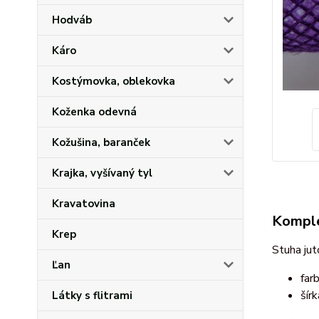
Hodváb
Káro
Kostýmovka, oblekovka
Koženka odevná
Kožušina, baranček
Krajka, vyšívaný tyl
Kravatovina
Komple
Krep
Stuha jut
Ľan
farb
šír
Látky s flitrami