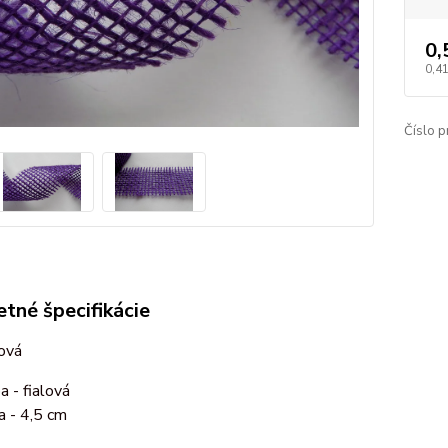
0,
0,4
Číslo p
tné špecifikácie
ová
a - fialová
ka - 4,5 cm