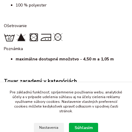
100 % polyester
Ošetrovanie
Poznámka
maximálne dostupné množstvo - 4,50 m a 1,05 m
Tovar zaradený v kategóriách
Borty, lemovky, čipky
Pre základnú funkčnosť, spríjemnenie používania webu, analytické
účely a v prípade udelenia súhlasu aj na účely cielenia reklamy
rôzne
využívame súbory cookies. Nastavenie vlastných preferencií
cookies môžete kedykoľvek upraviť odkazom v spodnej časti
stránok.
Súhlasím
Nastavenia