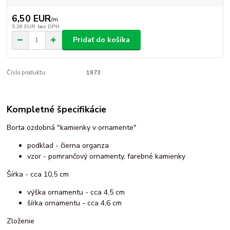
6,50 EUR
/
m
5,28 EUR
bez DPH
Pridať do košíka
Číslo produktu:
1973
Kompletné špecifikácie
Borta ozdobná "kamienky v ornamente"
podklad - čierna organza
vzor - pomrančový ornamenty, farebné kamienky
Šírka - cca 10,5 cm
výška ornamentu - cca 4,5 cm
šírka ornamentu - cca 4,6 cm
Zloženie