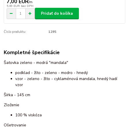
7,00 EUR
/
m
5,69 EUR
bez DPH
Pridať do košíka
Číslo produktu:
1295
Kompletné špecifikácie
Šatovka zeleno - modrá "mandala"
podklad - žlto - zeleno - modro - hnedý
vzor - zeleno - žlto - cyklaménová mandala, hnedý hadí
vzor
Šírka - 145 cm
Zloženie
100 % viskóza
Ošetrovanie