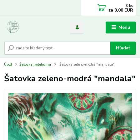
0
ks
za
0,00 EUR
Menu
Hľadať
Úvod
Šatovka, košelovina
Šatovka zeleno-modrá "mandala"
Šatovka zeleno-modrá "mandala"