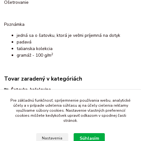
Ošetrovanie
Poznámka
jedná sa o šatovku, ktorá je veľmi príjemná na dotyk
padavá
talianska kolekcia
2
gramáž - 100 g/m
Tovar zaradený v kategóriách
Šatovka, košelovina
vzorované
Pre základnú funkčnosť, spríjemnenie používania webu, analytické
účely a v prípade udelenia súhlasu aj na účely cielenia reklamy
s hodvábom
využívame súbory cookies. Nastavenie vlastných preferencií
cookies môžete kedykoľvek upraviť odkazom v spodnej časti
stránok.
Súhlasím
Nastavenia