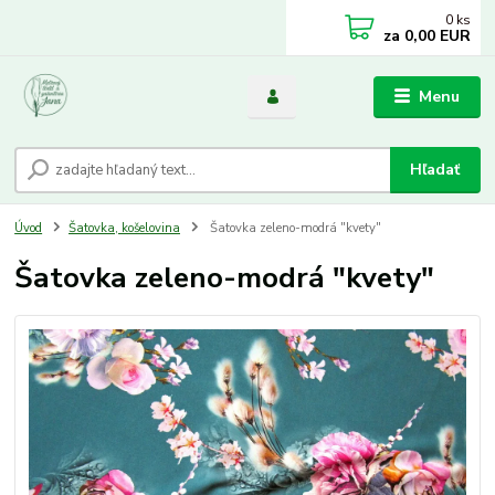
0
ks
za
0,00 EUR
Menu
Hľadať
Úvod
Šatovka, košelovina
Šatovka zeleno-modrá "kvety"
Šatovka zeleno-modrá "kvety"