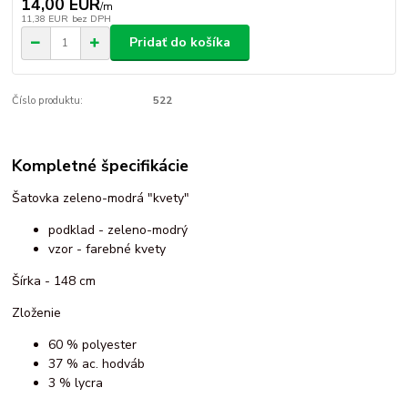
14,00 EUR
/
m
11,38 EUR
bez DPH
Pridať do košíka
Číslo produktu:
522
Kompletné špecifikácie
Šatovka zeleno-modrá "kvety"
podklad - zeleno-modrý
vzor - farebné kvety
Šírka - 148 cm
Zloženie
60 % polyester
37 % ac. hodváb
3 % lycra