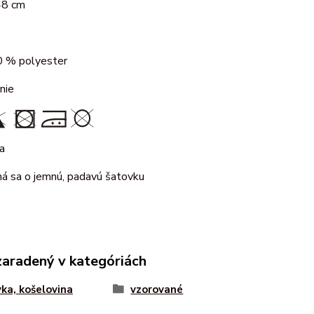
48 cm
 % polyester
nie
ka
ná sa o jemnú, padavú šatovku
zaradený v kategóriách
ka, košelovina
vzorované