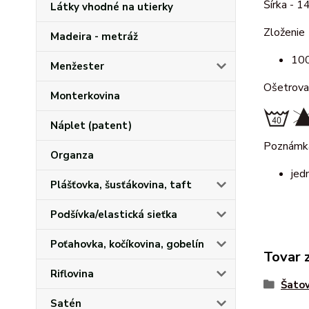
Šírka - 1
Látky vhodné na utierky
Zloženie
Madeira - metráž
100
Menžester
Ošetrova
Monterkovina
Náplet (patent)
Poznám
Organza
jed
Plášťovka, šusťákovina, taft
Podšívka/elastická sieťka
Poťahovka, kočíkovina, gobelín
Tovar 
Riflovina
Šatov
Satén