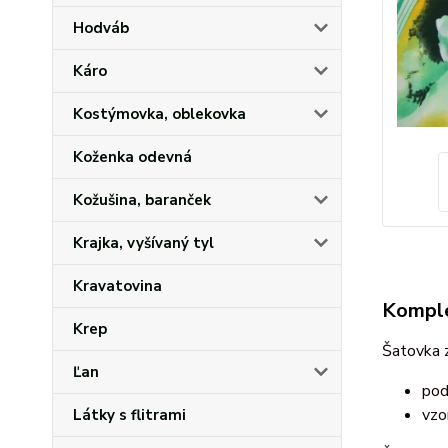
Hodváb
Káro
Kostýmovka, oblekovka
Koženka odevná
Kožušina, baranček
Krajka, vyšívaný tyl
Kravatovina
Komple
Krep
Šatovka 
Ľan
pod
vzo
Látky s flitrami