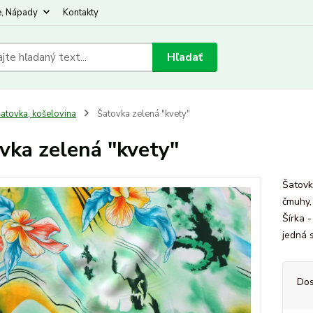
e, Nápady
Kontakty
Hľadať
atovka, košelovina
Šatovka zelená "kvety"
vka zelená "kvety"
Šatovka
čmuhy, 
Šírka 
jedná 
Dos