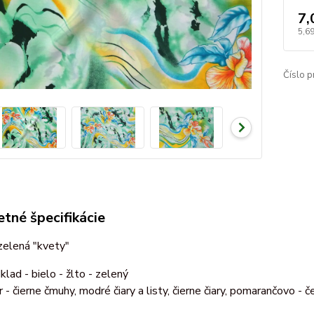
7,
5,6
Číslo p
tné špecifikácie
zelená "kvety"
klad - bielo - žlto - zelený
r - čierne čmuhy, modré čiary a listy, čierne čiary, pomarančovo - 