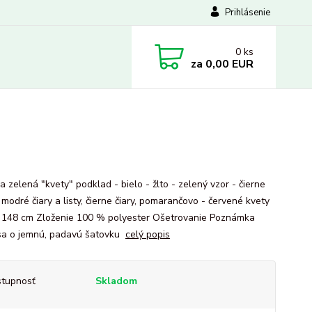
Prihlásenie
0
ks
za
0,00 EUR
 zelená "kvety" podklad - bielo - žlto - zelený vzor - čierne
modré čiary a listy, čierne čiary, pomarančovo - červené kvety
- 148 cm Zloženie 100 % polyester Ošetrovanie Poznámka
sa o jemnú, padavú šatovku
celý popis
tupnosť
Skladom