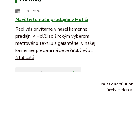
31.01.2026
Navštívte našu predajňu v Holíči
Radi vás privítame v našej kamennej
predajni v Holíči so širokým výberom
metrového textilu a galantérie. V našej
kamennej predajni nájdete široký výb...
čítať celé
Zobraziť všetky novinky
Pre základnú funk
účely cieleni