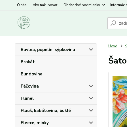
O nás
Ako nakupovať
Obchodné podmienky
Informáci
Úvod
Š
Bavlna, popelín, sýpkovina
Šato
Brokát
Bundovina
Fáčovina
Flanel
Flauš, kabátovina, buklé
Fleece, minky