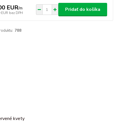
00 EUR
/
m
Pridať do košíka
9 EUR
bez DPH
roduktu:
788
červené kvety