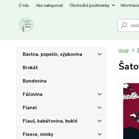
O nás
Ako nakupovať
Obchodné podmienky
Informáci
Úvod
Š
Bavlna, popelín, sýpkovina
Šato
Brokát
Bundovina
Fáčovina
Flanel
Flauš, kabátovina, buklé
Fleece, minky