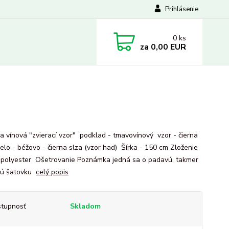
Prihlásenie
0
ks
za
0,00 EUR
a vínová "zvierací vzor" podklad - tmavovínový vzor - čierna
ielo - béžovo - čierna slza (vzor had) Šírka - 150 cm Zloženie
polyester Ošetrovanie Poznámka jedná sa o padavú, takmer
vú šatovku
celý popis
tupnosť
Skladom