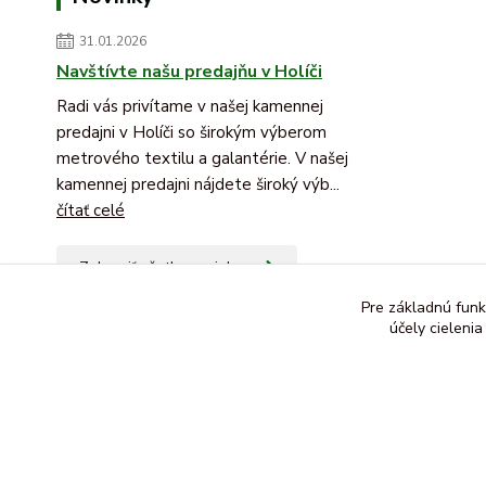
31.01.2026
Navštívte našu predajňu v Holíči
Radi vás privítame v našej kamennej
predajni v Holíči so širokým výberom
metrového textilu a galantérie. V našej
kamennej predajni nájdete široký výb...
čítať celé
Zobraziť všetky novinky
Pre základnú funk
účely cieleni