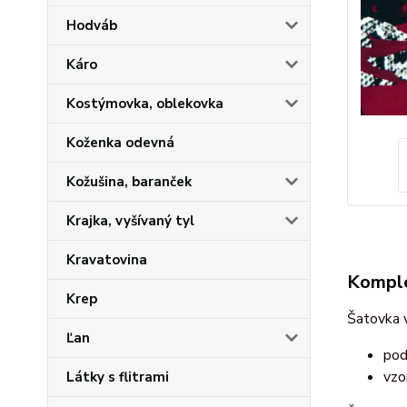
Hodváb
Káro
Kostýmovka, oblekovka
Koženka odevná
Kožušina, baranček
Krajka, vyšívaný tyl
Kravatovina
Komple
Krep
Šatovka v
Ľan
pod
vzo
Látky s flitrami