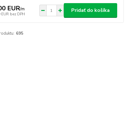
00 EUR
/
m
Pridať do košíka
9 EUR
bez DPH
roduktu:
695