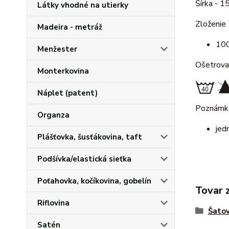
Šírka - 1
Látky vhodné na utierky
Zloženie
Madeira - metráž
100
Menžester
Ošetrova
Monterkovina
Náplet (patent)
Poznámk
Organza
jed
Plášťovka, šusťákovina, taft
Podšívka/elastická sieťka
Poťahovka, kočíkovina, gobelín
Tovar 
Riflovina
Šatov
Satén