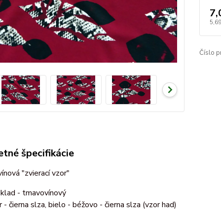
7,
5,6
Číslo p
tné špecifikácie
ínová "zvierací vzor"
klad - tmavovínový
r - čierna slza, bielo - béžovo - čierna slza (vzor had)