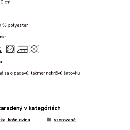
50 cm
 % polyester
nie
a
ná sa o padavú, takmer nekrčivú šatovku
zaradený v kategóriách
ka, košelovina
vzorované