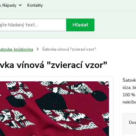
e, Nápady
Kontakty
Hľadať
atovka, košelovina
Šatovka vínová "zvierací vzor"
vka vínová "zvierací vzor"
Šatovk
slza, b
100 % 
nekrči
Dos