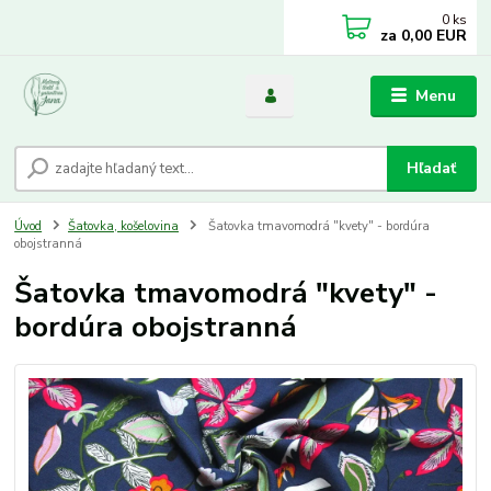
0
ks
za
0,00 EUR
Menu
Hľadať
Úvod
Šatovka, košelovina
Šatovka tmavomodrá "kvety" - bordúra
obojstranná
Šatovka tmavomodrá "kvety" -
bordúra obojstranná