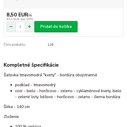
8,50 EUR
/
m
6,91 EUR
bez DPH
Pridať do košíka
Číslo produktu:
126
Kompletné špecifikácie
Šatovka tmavomodrá "kvety" - bordúra obojstranná
podklad - tmavomodrý
vzor - bielo - horčicovo - zeleno - cyklaménové kvety, bielo
- zelené listy, béžovo - horčicovo - zeleno - čierna bordúra
Šírka - 140 cm
Zloženie
100 % viskóza