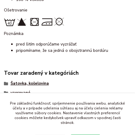
Ošetrovanie
Poznámka
pred šitím odporúčame vyzrážať
pripomíname, že sa jedná o obojstrannú bordúru
Tovar zaradený v kategóriách
Šatovka, košelovina
vzorované
viskóza
Pre základnú funkčnosť, spríjemnenie používania webu, analytické
účely a v prípade udelenia súhlasu aj na účely cielenia reklamy
bordúra, raport
využívame súbory cookies. Nastavenie vlastných preferencií
cookies môžete kedykoľvek upraviť odkazom v spodnej časti
stránok.