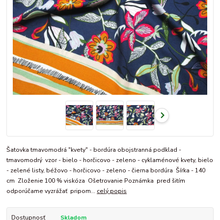
Šatovka tmavomodrá "kvety" - bordúra obojstranná podklad -
tmavomodrý vzor - bielo - horčicovo - zeleno - cyklaménové kvety, bielo
- zelené listy, béžovo - horčicovo - zeleno - čierna bordúra Šírka - 140
cm Zloženie 100 % viskóza Ošetrovanie Poznámka pred šitím
odporúčame vyzrážať pripom...
celý popis
Dostupnosť
Skladom