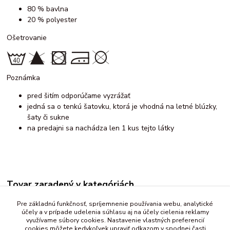
80 % bavlna
20 % polyester
Ošetrovanie
Poznámka
pred šitím odporúčame vyzrážať
jedná sa o tenkú šatovku, ktorá je vhodná na letné blúzky,
šaty či sukne
na predajni sa nachádza len 1 kus tejto látky
Tovar zaradený v kategóriách
Šatovka, košelovina
Pre základnú funkčnosť, spríjemnenie používania webu, analytické
účely a v prípade udelenia súhlasu aj na účely cielenia reklamy
s bavlnou
využívame súbory cookies. Nastavenie vlastných preferencií
cookies môžete kedykoľvek upraviť odkazom v spodnej časti