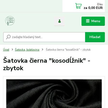
0
ks
za
0,00 EUR
Menu
Hľadať
Úvod
Šatovka, košelovina
Šatovka čierna "kosodĺžnik" - zbytok
Šatovka čierna "kosodĺžnik" -
zbytok