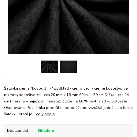
Šatovka čierna "kosodĺžnik" podklad - čierny vzor - čierne kosoštvorce
rozmery kosoštvorca - cca 20 mm x 16 mm Šírka - 150 cm Dĺžka - cca 24
cm (merané v najužšom mieste) Zloženie 80 % bavlna 20 % polyester
Ošetrovanie Poznámka pred šitím odporúčame vyzrážať jedná sa o tenkú
šatovku, ktorá je...
celý popis
Dostupnosť
Skladom