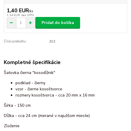
1,40 EUR
/
ks
1,14 EUR
bez DPH
Pridať do košíka
Číslo produktu:
212
Kompletné špecifikácie
Šatovka čierna "kosodĺžnik"
podklad - čierny
vzor - čierne kosoštvorce
rozmery kosoštvorca - cca 20 mm x 16 mm
Šírka - 150 cm
Dĺžka - cca 24 cm (merané v najužšom mieste)
Zloženie