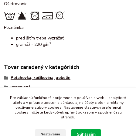
Ošetrovanie
Poznámka
pred šitím treba vyzrážať
2
gramáž - 220 g/m
Tovar zaradený v kategóriách
Poťahovka, kočíkovina, gobelín
vzorované
vianočné
Pre základnú funkčnosť, spríjemnenie používania webu, analytické
účely a v prípade udelenia súhlasu aj na účely cielenia reklamy
mix
využívame súbory cookies. Nastavenie vlastných preferencií
cookies môžete kedykoľvek upraviť odkazom v spodnej časti
stránok.
Súhlasím
Nastavenia