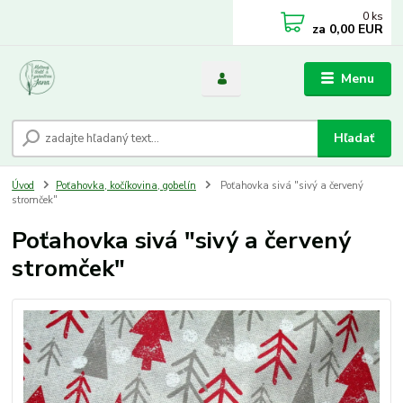
0
ks
za
0,00 EUR
Menu
Hľadať
Úvod
Poťahovka, kočíkovina, gobelín
Poťahovka sivá "sivý a červený
stromček"
Poťahovka sivá "sivý a červený
stromček"