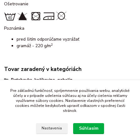
Ošetrovanie
Poznámka
pred šitím odporúčame vyzrážať
2
gramáž - 220 g/m
Tovar zaradený v kategóriách
Poťahovka, kočíkovina, gobelín
vzorované
Pre základnú funkčnosť, spríjemnenie používania webu, analytické
účely a v prípade udelenia súhlasu aj na účely cielenia reklamy
zvieratká
využívame súbory cookies. Nastavenie vlastných preferencií
cookies môžete kedykoľvek upraviť odkazom v spodnej časti
stránok.
Súhlasím
Nastavenia