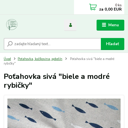
0
ks
za
0,00 EUR
Menu
Hľadať
Úvod
Poťahovka, kočíkovina, gobelín
Poťahovka sivá "biele a modré
rybičky"
Poťahovka sivá "biele a modré
rybičky"