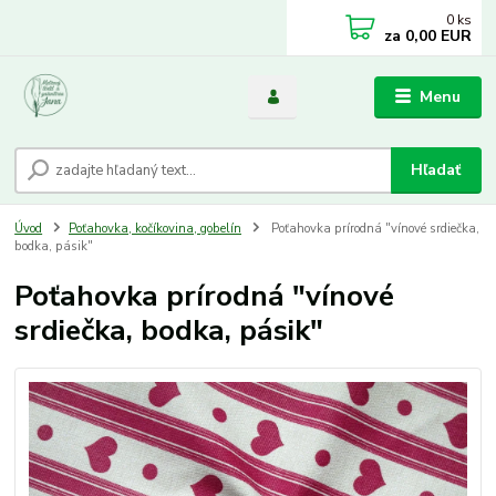
0
ks
za
0,00 EUR
Menu
Hľadať
Úvod
Poťahovka, kočíkovina, gobelín
Poťahovka prírodná "vínové srdiečka,
bodka, pásik"
Poťahovka prírodná "vínové
srdiečka, bodka, pásik"