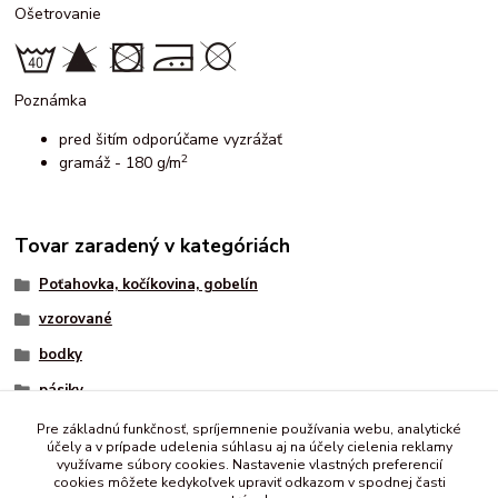
Ošetrovanie
Poznámka
pred šitím odporúčame vyzrážať
2
gramáž - 180 g/m
Tovar zaradený v kategóriách
Poťahovka, kočíkovina, gobelín
vzorované
bodky
pásiky
srdiečka
Pre základnú funkčnosť, spríjemnenie používania webu, analytické
účely a v prípade udelenia súhlasu aj na účely cielenia reklamy
mix
využívame súbory cookies. Nastavenie vlastných preferencií
cookies môžete kedykoľvek upraviť odkazom v spodnej časti