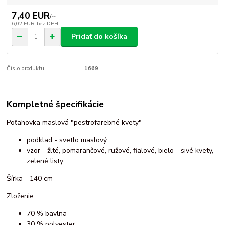
7,40 EUR
/
m
6,02 EUR
bez DPH
Pridať do košíka
Číslo produktu:
1669
Kompletné špecifikácie
Poťahovka maslová "pestrofarebné kvety"
podklad - svetlo maslový
vzor - žlté, pomarančové, ružové, fialové, bielo - sivé kvety,
zelené listy
Šírka - 140 cm
Zloženie
70 % bavlna
30 % polyester