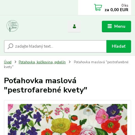
0
ks
za
0,00 EUR
Menu
Hľadať
Úvod
Poťahovka, kočíkovina, gobelín
Poťahovka maslová "pestrofarebné
kvety"
Poťahovka maslová
"pestrofarebné kvety"