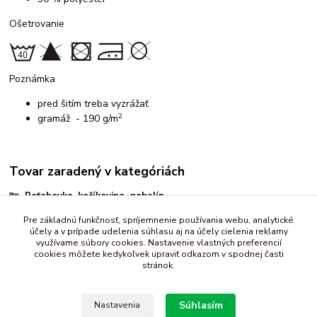
Ošetrovanie
Poznámka
pred šitím treba vyzrážať
2
gramáž - 190 g/m
Tovar zaradený v kategóriách
Poťahovka, kočíkovina, gobelín
vzorované
Pre základnú funkčnosť, spríjemnenie používania webu, analytické
účely a v prípade udelenia súhlasu aj na účely cielenia reklamy
kvety, listy
využívame súbory cookies. Nastavenie vlastných preferencií
cookies môžete kedykoľvek upraviť odkazom v spodnej časti
stránok.
Súhlasím
Nastavenia