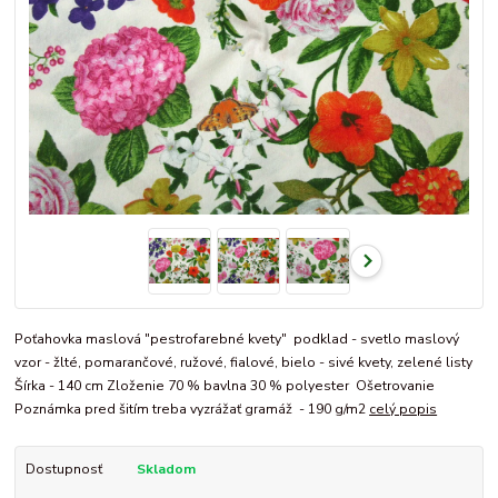
Poťahovka maslová "pestrofarebné kvety" podklad - svetlo maslový
vzor - žlté, pomarančové, ružové, fialové, bielo - sivé kvety, zelené listy
Šírka - 140 cm Zloženie 70 % bavlna 30 % polyester Ošetrovanie
Poznámka pred šitím treba vyzrážať gramáž - 190 g/m2
celý popis
Dostupnosť
Skladom