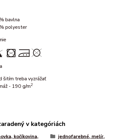
% bavlna
% polyester
nie
a
d šitím treba vyzrážať
2
máž - 190 g/m
zaradený v kategóriách
ovka, kočíkovina,
jednofarebné, melír,