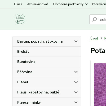
O nás
Ako nakupovať
Obchodné podmienky
Informáci
Úvod
P
Bavlna, popelín, sýpkovina
Poťa
Brokát
Bundovina
Fáčovina
Flanel
Flauš, kabátovina, buklé
Fleece, minky