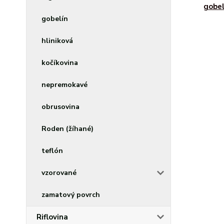
gobel
gobelín
hliniková
kočíkovina
nepremokavé
obrusovina
Roden (žíhané)
teflón
vzorované
zamatový povrch
Riflovina