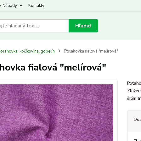
e, Nápady
Kontakty
Hľadať
oťahovka, kočíkovina, gobelín
Poťahovka fialová "melírová"
hovka fialová "melírová"
Poťaho
Zložen
šitím 
Dos