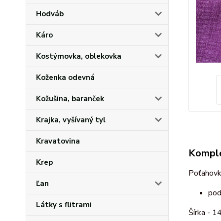
Hodváb
Káro
Kostýmovka, oblekovka
Koženka odevná
Kožušina, baranček
Krajka, vyšívaný tyl
Kravatovina
Komple
Krep
Poťahovk
Ľan
pod
Látky s flitrami
Šírka - 1