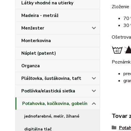
Látky vhodné na utierky
Zloženie
Madeira - metráž
70 
30 
Menžester
Ošetrova
Monterkovina
Náplet (patent)
Poznámk
Organza
pre
Plášťovka, šusťákovina, taft
gra
Podšívka/elastická sieťka
Poťahovka, kočíkovina, gobelín
Tovar 
jednofarebné, melír, žíhané
Poťah
digitálna tlač