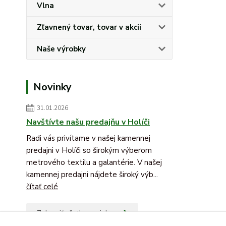
Vlna
Zľavnený tovar, tovar v akcii
Naše výrobky
Novinky
31.01.2026
Navštívte našu predajňu v Holíči
Radi vás privítame v našej kamennej
predajni v Holíči so širokým výberom
metrového textilu a galantérie. V našej
kamennej predajni nájdete široký výb...
čítať celé
Zobraziť všetky novinky