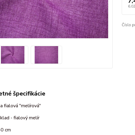
7,
6,0
Číslo p
tné špecifikácie
a fialová "melírová"
klad - fialový melír
40 cm