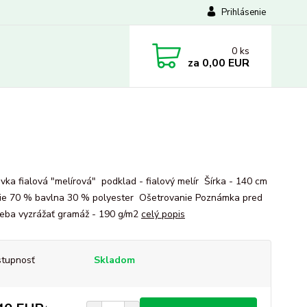
Prihlásenie
0
ks
za
0,00 EUR
vka fialová "melírová" podklad - fialový melír Šírka - 140 cm
ie 70 % bavlna 30 % polyester Ošetrovanie Poznámka pred
treba vyzrážať gramáž - 190 g/m2
celý popis
tupnosť
Skladom