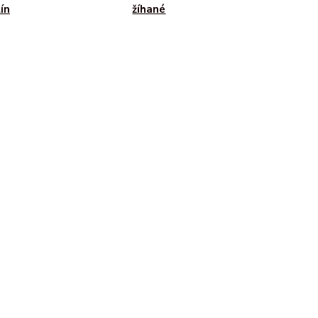
ín
žíhané