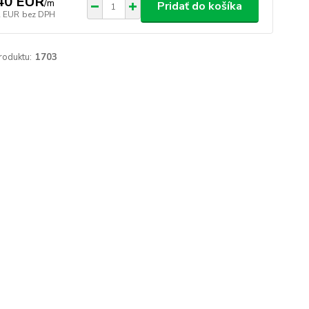
40 EUR
/
m
Pridať do košíka
2 EUR
bez DPH
roduktu:
1703